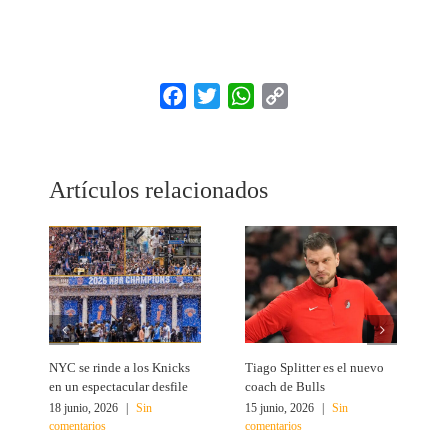
Facebook
Twitter
WhatsApp
Copy
Link
Artículos relacionados
NYC se rinde a los Knicks
Tiago Splitter es el nuevo
J
en un espectacular desfile
coach de Bulls
N
18 junio, 2026
|
Sin
15 junio, 2026
|
Sin
1
comentarios
comentarios
c