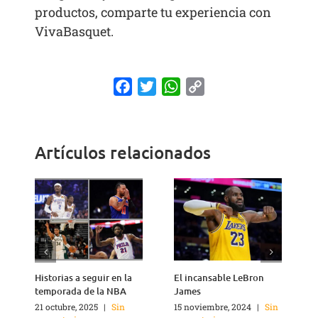
productos, comparte tu experiencia con
VivaBasquet.
Facebook
Twitter
WhatsApp
Copy
Link
Artículos relacionados
Historias a seguir en la
El incansable LeBron
¿
temporada de la NBA
James
21 octubre, 2025
|
Sin
15 noviembre, 2024
|
Sin
2