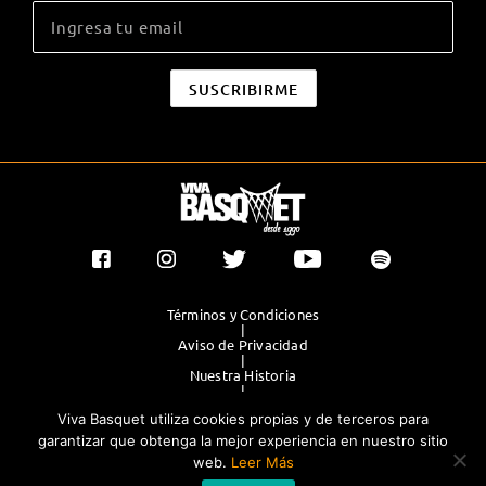
Términos y Condiciones
|
Aviso de Privacidad
|
Nuestra Historia
|
Contacto Directo
Viva Basquet utiliza cookies propias y de terceros para
|
Publicidad
garantizar que obtenga la mejor experiencia en nuestro sitio
web.
Leer Más
®TODOS LOS DERECHOS RESERVADOS 2023. GRUPO OLIMPIA