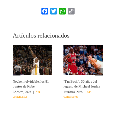
Facebook
Twitter
WhatsApp
Copy
Link
Artículos relacionados
Noche inolvidable, los 81
“I’m Back”: 30 años del
4
puntos de Kobe
regreso de Michael Jordan
M
22 enero, 2026
|
Sin
19 marzo, 2025
|
Sin
2
comentarios
comentarios
c