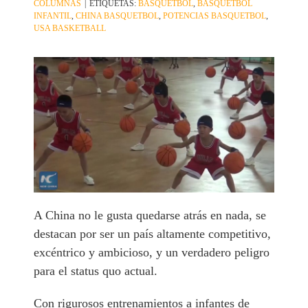
COLUMNAS
|
ETIQUETAS:
BASQUETBOL
,
BASQUETBOL
INFANTIL
,
CHINA BASQUETBOL
,
POTENCIAS BASQUETBOL
,
USA BASKETBALL
A China no le gusta quedarse atrás en nada, se
destacan por ser un país altamente competitivo,
excéntrico y ambicioso, y un verdadero peligro
para el status quo actual.
Con rigurosos entrenamientos a infantes de