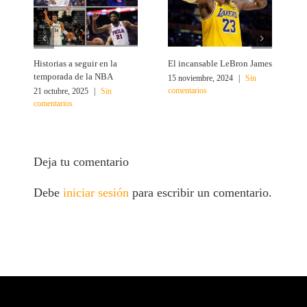
Historias a seguir en la
El incansable LeBron James
¿
temporada de la NBA
15 noviembre, 2024
|
Sin
2
comentarios
c
21 octubre, 2025
|
Sin
comentarios
Deja tu comentario
Debe
iniciar sesión
para escribir un comentario.