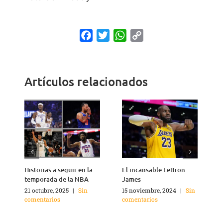
Facebook
Twitter
WhatsApp
Copy
Link
Artículos relacionados
Historias a seguir en la
El incansable LeBron
¿
temporada de la NBA
James
21 octubre, 2025
|
Sin
15 noviembre, 2024
|
Sin
2
comentarios
comentarios
c