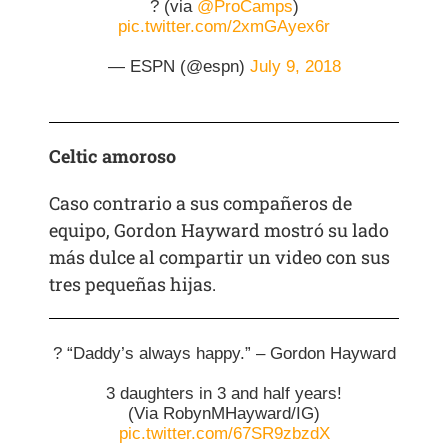
? (via
@ProCamps
)
pic.twitter.com/2xmGAyex6r
— ESPN (@espn)
July 9, 2018
Celtic amoroso
Caso contrario a sus compañeros de
equipo, Gordon Hayward mostró su lado
más dulce al compartir un video con sus
tres pequeñas hijas.
? “Daddy’s always happy.” – Gordon Hayward
3 daughters in 3 and half years!
(Via RobynMHayward/IG)
pic.twitter.com/67SR9zbzdX