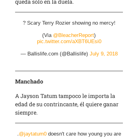
queda sólo en la duela.
? Scary Terry Rozier showing no mercy!
(Via
@BleacherReport
)
pic.twitter.com/aXBT6UEsi0
— Ballislife.com (@Ballislife)
July 9, 2018
Manchado
A Jayson Tatum tampoco le importa la
edad de su contrincante, él quiere ganar
siempre.
.
@jaytatum0
doesn't care how young you are