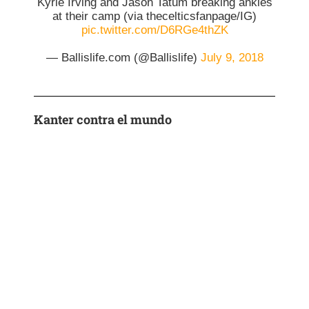
Kyrie Irving and Jason Tatum breaking ankles
at their camp (via thecelticsfanpage/IG)
pic.twitter.com/D6RGe4thZK
— Ballislife.com (@Ballislife)
July 9, 2018
Kanter contra el mundo