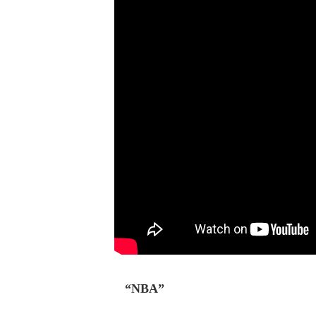
“NBA”