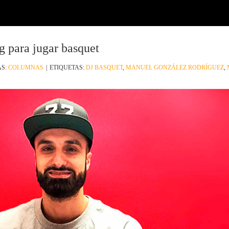
g para jugar basquet
AS:
COLUMNAS
|
ETIQUETAS:
DJ BASQUET
,
MANUEL GONZÁLEZ RODRÍGUEZ
,