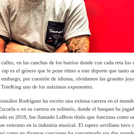
 calles, en las canchas de los barrios donde con cada reta los 
el rap es el género que le pone ritmo a este deporte que tanto
n embargo, por cuestión de idioma, olvidamos las grandes joya
do ToteKing uno de los máximos exponentes.
nzález Rodríguez ha escrito una exitosa carrera en el mundo
cuela o en su carrera en solitario, donde el basquet ha jugad
zado en 2018, fue llamado
LeBron
título que funciona como un
n veterano en la industria musical. El rapero sevillano tuvo 
así como en diversas canciones ha concentrado sus dos grand