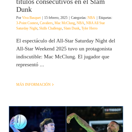
títulos consecutivos en el Slam
Dunk
Por
Viva Basquet
|
15 febrero, 2025
|
Categorías:
NBA
|
Etiquetas:
3-Point Contest
,
Cavaliers
,
Mac McClung
,
NBA
,
NBA All Star
Saturday Night
,
Skills Challenge
,
Slam Dunk
,
Tyler Herro
El espectáculo del All-Star Saturday Night del
All-Star Weekend 2025 tuvo un protagonista
indiscutible: Mac McClung. El jugador que
representó ...
MÁS INFORMACIÓN