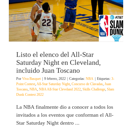
Listo el elenco del All-Star
Saturday Night en Cleveland,
incluido Juan Toscano
Por
Viva Basquet
|
9 febrero, 2022
|
Categorías:
NBA
|
Etiquetas:
3-
Point Contest
,
All-Star Saturday Night
,
Concurso de Clavadas
,
Juan
Toscano
,
NBA
,
NBA All-Star Cleveland 2022
,
Skills Challenge
,
Slam
Dunk Contest 2022
La NBA finalmente dio a conocer a todos los
invitados a los eventos que conforman el All-
Star Saturday Night dentro ...