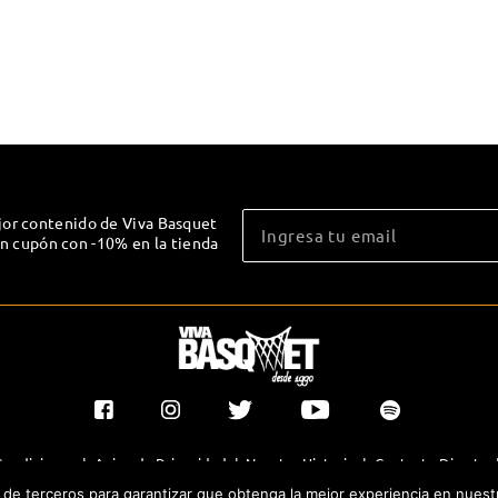
jor contenido de Viva Basquet
un cupón con -10% en la tienda
Condiciones
|
Aviso de Privacidad
|
Nuestra Historia
|
Contacto Directo
y de terceros para garantizar que obtenga la mejor experiencia en nuest