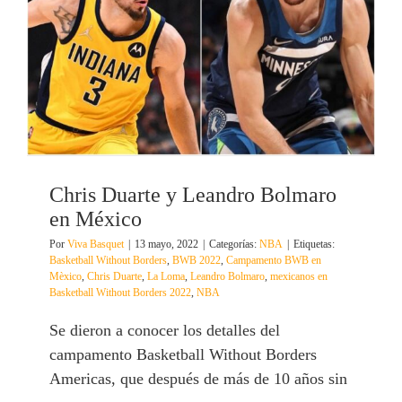
Chris Duarte y Leandro Bolmaro
en México
Por
Viva Basquet
|
13 mayo, 2022
|
Categorías:
NBA
|
Etiquetas:
Basketball Without Borders
,
BWB 2022
,
Campamento BWB en
Mèxico
,
Chris Duarte
,
La Loma
,
Leandro Bolmaro
,
mexicanos en
Basketball Without Borders 2022
,
NBA
Se dieron a conocer los detalles del
campamento Basketball Without Borders
Americas, que después de más de 10 años sin