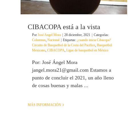
CIBACOPA está a la vista
Por
José Angel Mora
|
28 diciembre, 2021
|
Categorías:
Columnas
,
Nacional
|
Etiquetas:
¿cuando inicia Cibacopa?
Circuito de Basquetbol de la Costa del Pacifico
,
Basquetbol
Mexicano
,
CIBACOPA
,
Ligas de basquetbol en México
Por: José Ángel Mora
jangel.mora21@gmail.com Estamos a
punto de concluir el 2021, un año lleno
de cosas buenas y malas ...
MÁS INFORMACIÓN