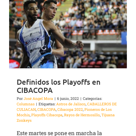
Definidos los Playoffs en
CIBACOPA
Por
José Angel Mora
|
6 junio, 2022
|
Categorías:
Columnas
|
Etiquetas:
Astros de Jalisco
,
CABALLEROS DE
CULIACAN
,
CIBACOPA
,
Cibacopa 2022
,
Pioneros de Los
Mochis
,
Playoffs Cibacopa
,
Rayos de Hermosillo
,
Tijuana
Zonkeys
Este martes se pone en marcha la