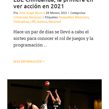
ver acción en 2021
Por
José Angel Mora
|
28 febrero, 2021
|
Categorías:
Columnas
,
Nacional
|
Etiquetas:
Basquetbol Mexicano
,
Chihuahua
,
LBE
,
mexico
,
Nacional
Hace un par de días se llevó a cabo el
sorteo para conocer el rol de juegos y la
programación ...
MÁS INFORMACIÓN