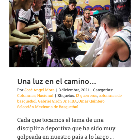
Una luz en el camino…
Por
José Angel Mora
|
3 diciembre, 2021
|
Categorías:
Columnas
,
Nacional
|
Etiquetas:
12 guerreros
,
columnas de
basquetbol
,
Gabriel Girón Jr. FIBA
,
Omar Quintero
,
Selección Mexicana de Basquetbol
Cada que tocamos el tema de una
disciplina deportiva que ha sido muy
golpeada en nuestro país a lo largo ...