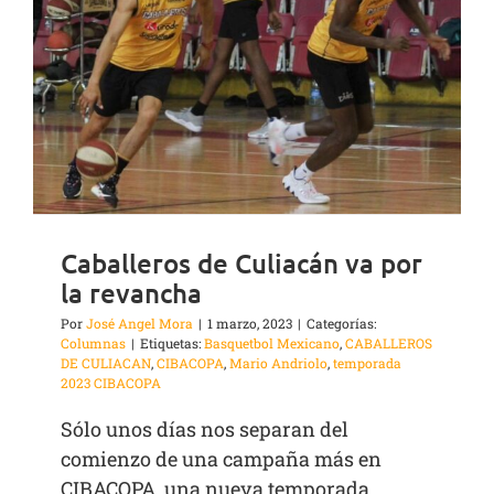
Caballeros de Culiacán va por
la revancha
Por
José Angel Mora
|
1 marzo, 2023
|
Categorías:
Columnas
|
Etiquetas:
Basquetbol Mexicano
,
CABALLEROS
DE CULIACAN
,
CIBACOPA
,
Mario Andriolo
,
temporada
2023 CIBACOPA
Sólo unos días nos separan del
comienzo de una campaña más en
CIBACOPA, una nueva temporada