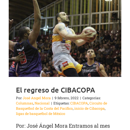
El regreso de CIBACOPA
Por
José Angel Mora
|
9 febrero, 2022
|
Categorías:
Columnas
,
Nacional
|
Etiquetas:
CIBACOPA
,
Circuito de
Basquetbol de la Costa del Pacífico
,
inicio de Cibacopa
,
ligas de basquetbol de México
Por: José Ángel Mora Entramos al mes