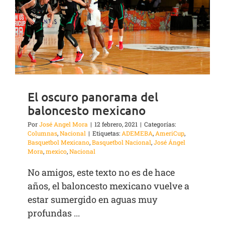
El oscuro panorama del
baloncesto mexicano
Por
José Angel Mora
|
12 febrero, 2021
|
Categorías:
Columnas
,
Nacional
|
Etiquetas:
ADEMEBA
,
AmeriCup
,
Basquetbol Mexicano
,
Basquetbol Nacional
,
José Ángel
Mora
,
mexico
,
Nacional
No amigos, este texto no es de hace
años, el baloncesto mexicano vuelve a
estar sumergido en aguas muy
profundas ...