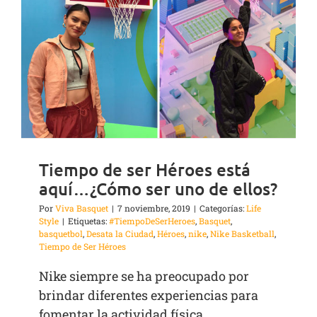
Tiempo de ser Héroes está
aquí…¿Cómo ser uno de ellos?
Por
Viva Basquet
|
7 noviembre, 2019
|
Categorías:
Life
Style
|
Etiquetas:
#TiempoDeSerHeroes
,
Basquet
,
basquetbol
,
Desata la Ciudad
,
Héroes
,
nike
,
Nike Basketball
,
Tiempo de Ser Héroes
Nike siempre se ha preocupado por
brindar diferentes experiencias para
fomentar la actividad física