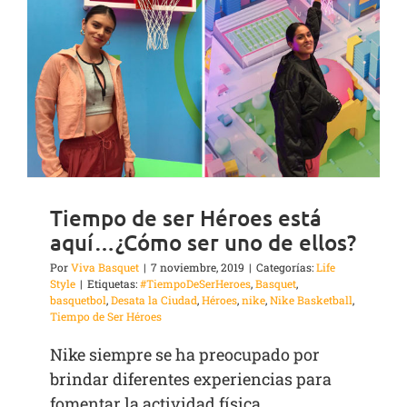
Tiempo de ser Héroes está
aquí…¿Cómo ser uno de ellos?
Por
Viva Basquet
|
7 noviembre, 2019
|
Categorías:
Life
Style
|
Etiquetas:
#TiempoDeSerHeroes
,
Basquet
,
basquetbol
,
Desata la Ciudad
,
Héroes
,
nike
,
Nike Basketball
,
Tiempo de Ser Héroes
Nike siempre se ha preocupado por
brindar diferentes experiencias para
fomentar la actividad física