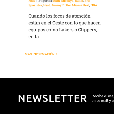
NBA
|
Etiquetas:
Bam Adebayo
,
Butler
,
Eric
Spoelstra
,
Heat
,
Jimmy Butler
,
Miami Heat
,
NBA
Cuando los focos de atención
están en el Oeste con lo que hacen
equipos como Lakers o Clippers,
en la ...
MÁS INFORMACIÓN
NEWSLETTER
Recibe el me
en tu mail y 