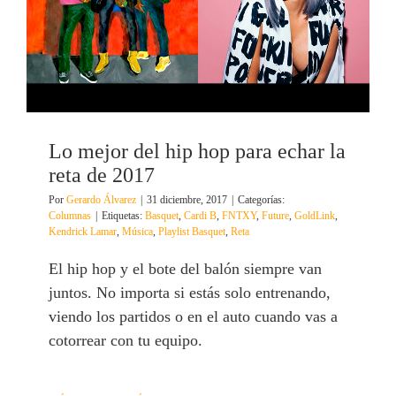
Lo mejor del hip hop para echar la
reta de 2017
Por
Gerardo Álvarez
|
31 diciembre, 2017
|
Categorías:
Columnas
|
Etiquetas:
Basquet
,
Cardi B
,
FNTXY
,
Future
,
GoldLink
,
Kendrick Lamar
,
Música
,
Playlist Basquet
,
Reta
El hip hop y el bote del balón siempre van
juntos. No importa si estás solo entrenando,
viendo los partidos o en el auto cuando vas a
cotorrear con tu equipo.