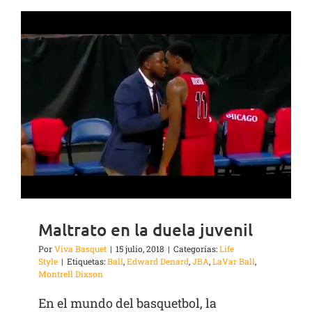
Maltrato en la duela juvenil
Por
Viva Basquet
|
15 julio, 2018
|
Categorías:
Life
Style
|
Etiquetas:
Ball
,
Edward Denard
,
JBA
,
LaVar Ball
,
Montrell Dixson
En el mundo del basquetbol, la