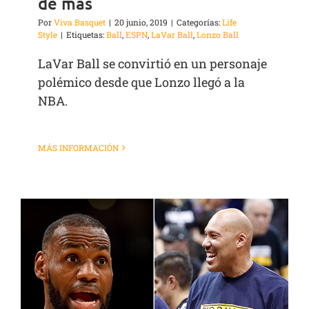
de más
Por
Viva Basquet
|
20 junio, 2019
|
Categorías:
Life
Style
|
Etiquetas:
Ball
,
ESPN
,
LaVar Ball
,
Lonzo Ball
LaVar Ball se convirtió en un personaje
polémico desde que Lonzo llegó a la
NBA.
MÁS INFORMACIÓN