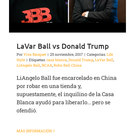
LaVar Ball vs Donald Trump
Por
Viva Basquet
|
25 noviembre, 2017
|
Categorías:
Life
Style
|
Etiquetas:
casa blanca
,
Donald Trump
,
LaVar Ball
,
LiAngelo Ball
,
NCAA
,
Robo Ball China
LiAngelo Ball fue encarcelado en China
por robar en una tienda y,
supuestamente, el inquilino de la Casa
Blanca ayudó para liberarlo... pero se
ofendió.
MÁS INFORMACIÓN