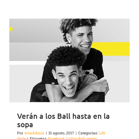
Verán a los Ball hasta en la
sopa
Por
vivaAdmin
|
31 agosto, 2017
|
Categorías:
Life
Style
|
Etiquetas:
Facebook
,
LaVar Ball
,
series