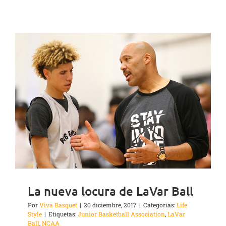
La nueva locura de LaVar Ball
Por
Viva Basquet
|
20 diciembre, 2017
|
Categorías:
Life
Style
|
Etiquetas:
Junior Basketball Association
,
LaVar
Ball
,
NCAA