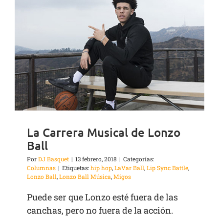
La Carrera Musical de Lonzo
Ball
Por
DJ Basquet
|
13 febrero, 2018
|
Categorías:
Columnas
|
Etiquetas:
hip hop
,
LaVar Ball
,
Lip Sync Battle
,
Lonzo Ball
,
Lonzo Ball Música
,
Migos
Puede ser que Lonzo esté fuera de las
canchas, pero no fuera de la acción.