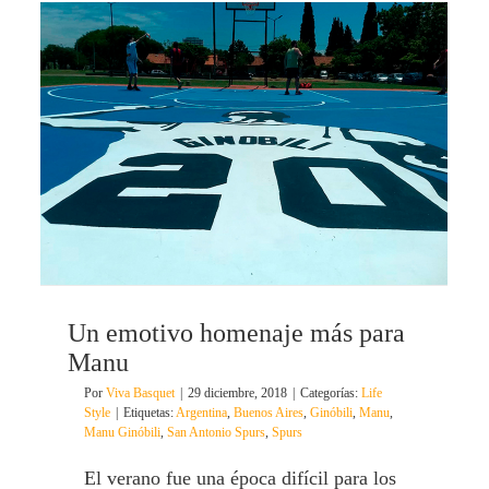
Un emotivo homenaje más para
Manu
Por
Viva Basquet
|
29 diciembre, 2018
|
Categorías:
Life
Style
|
Etiquetas:
Argentina
,
Buenos Aires
,
Ginóbili
,
Manu
,
Manu Ginóbili
,
San Antonio Spurs
,
Spurs
El verano fue una época difícil para los