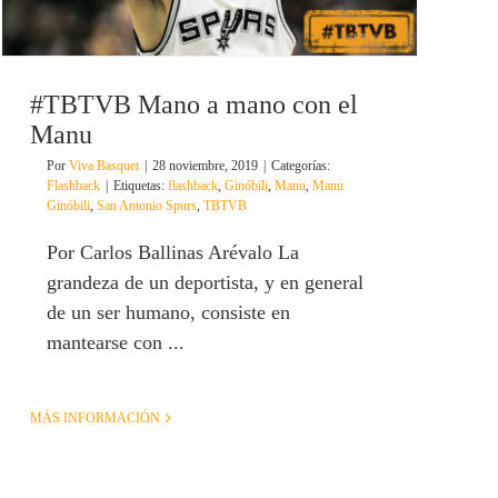
#TBTVB Mano a mano con el
Manu
Por
Viva Basquet
|
28 noviembre, 2019
|
Categorías:
Flashback
|
Etiquetas:
flashback
,
Ginóbili
,
Manu
,
Manu
Ginóbili
,
San Antonio Spurs
,
TBTVB
Por Carlos Ballinas Arévalo La
grandeza de un deportista, y en general
de un ser humano, consiste en
mantearse con ...
MÁS INFORMACIÓN