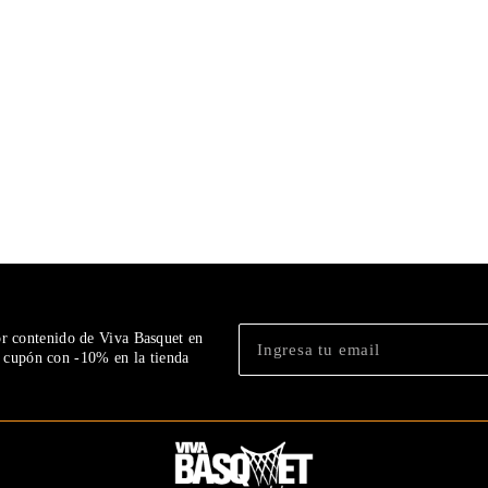
or contenido de Viva Basquet en
n cupón con -10% en la tienda