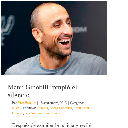
Manu Ginóbili rompió el
silencio
Por
Viva Basquet
|
16 septiembre, 2018
|
Categorías:
NBA
|
Etiquetas:
Ginóbili
,
Gregg Popovich
,
Manu
,
Manu
Ginóbili
,
San Antonio Spurs
,
Spurs
Después de asimilar la noticia y recibir