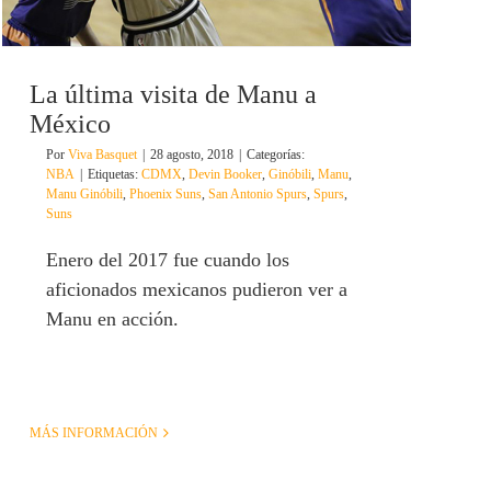
La última visita de Manu a
México
Por
Viva Basquet
|
28 agosto, 2018
|
Categorías:
NBA
|
Etiquetas:
CDMX
,
Devin Booker
,
Ginóbili
,
Manu
,
Manu Ginóbili
,
Phoenix Suns
,
San Antonio Spurs
,
Spurs
,
Suns
Enero del 2017 fue cuando los
aficionados mexicanos pudieron ver a
Manu en acción.
MÁS INFORMACIÓN