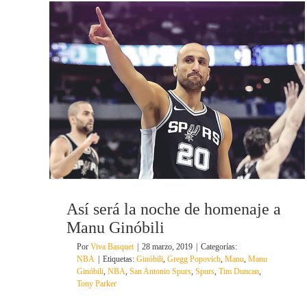
Así será la noche de homenaje a
Manu Ginóbili
Por
Viva Basquet
|
28 marzo, 2019
|
Categorías:
NBA
|
Etiquetas:
Ginóbili
,
Gregg Popovich
,
Manu
,
Manu
Ginóbili
,
NBA
,
San Antonio Spurs
,
Spurs
,
Tim Duncan
,
Tony Parker