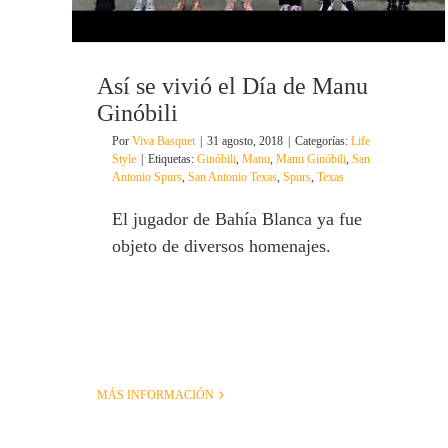
Así se vivió el Día de Manu
Ginóbili
Por
Viva Basquet
|
31 agosto, 2018
|
Categorías:
Life
Style
|
Etiquetas:
Ginóbili
,
Manu
,
Manu Ginóbili
,
San
Antonio Spurs
,
San Antonio Texas
,
Spurs
,
Texas
El jugador de Bahía Blanca ya fue
objeto de diversos homenajes.
MÁS INFORMACIÓN