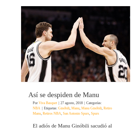
Así se despiden de Manu
Por
Viva Basquet
|
27 agosto, 2018
|
Categorías:
NBA
|
Etiquetas:
Ginóbili
,
Manu
,
Manu Ginóbili
,
Retiro
Manu
,
Retiros NBA
,
San Antonio Spurs
,
Spurs
El adiós de Manu Ginóbili sacudió al