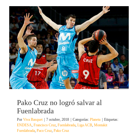
Pako Cruz no logró salvar al
Fuenlabrada
Por
Viva Basquet
|
7 octubre, 2018
|
Categorías:
Planeta
|
Etiquetas:
ENDESA
,
Francisco Cruz
,
Fuenlabrada
,
Liga ACB
,
Montakit
Fuenlabrada
,
Paco Cruz
,
Pako Cruz