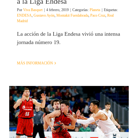
a la Liga Endesa
Por
Viva Basquet
|
4 febrero, 2019
|
Categorías:
Planeta
|
Etiquetas:
ENDESA
,
Gustavo Ayón
,
Montakit Fuenlabrada
,
Paco Cruz
,
Real
Madrid
La acción de la Liga Endesa vivió una intensa
jornada número 19.
MÁS INFORMACIÓN