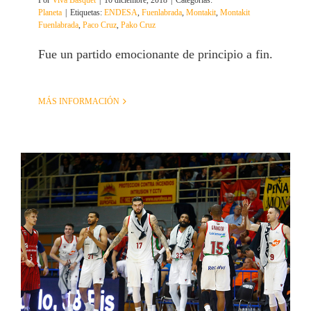
Por
Viva Basquet
|
10 diciembre, 2018
|
Categorías:
Planeta
|
Etiquetas:
ENDESA
,
Fuenlabrada
,
Montakit
,
Montakit
Fuenlabrada
,
Paco Cruz
,
Pako Cruz
Fue un partido emocionante de principio a fin.
MÁS INFORMACIÓN