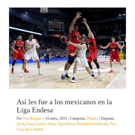
Así les fue a los mexicanos en la
Liga Endesa
Por
Viva Basquet
|
14 enero, 2019
|
Categorías:
Planeta
|
Etiquetas:
Ayon
,
Cruz
,
Gustavo Ayón
,
Liga Endesa
,
Montakit Fuenlabrada
,
Paco
Cruz
,
Real Madrid