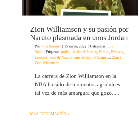
Zion Williamson y su pasión por
Naruto plasmada en unos Jordan
Por
Viva Basquet
|
15 mayo, 2022
|
Categorías:
Life
Style
|
Etiquetas:
jordan
,
Jordan & Naruto
,
Naruto
,
Pelicans
,
sneakers
,
tenis de Naturo
,
tenis de Zion Williamson
,
Zion 1
,
Zion Williamson
La carrera de Zion Williamson en la
NBA ha sido de momentos agridulces,
tal vez de más amargura que gozo. ...
MÁS INFORMACIÓN