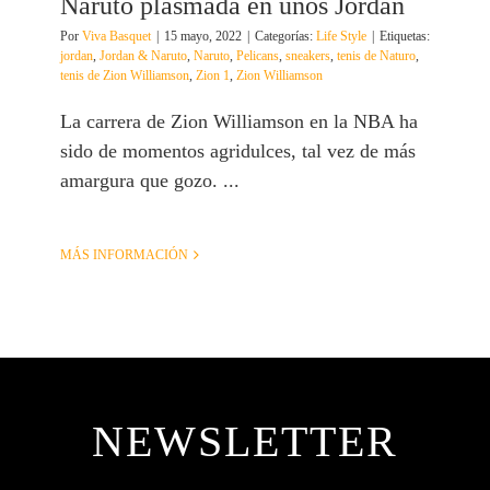
Naruto plasmada en unos Jordan
Por
Viva Basquet
|
15 mayo, 2022
|
Categorías:
Life Style
|
Etiquetas:
jordan
,
Jordan & Naruto
,
Naruto
,
Pelicans
,
sneakers
,
tenis de Naturo
,
tenis de Zion Williamson
,
Zion 1
,
Zion Williamson
La carrera de Zion Williamson en la NBA ha
sido de momentos agridulces, tal vez de más
amargura que gozo. ...
MÁS INFORMACIÓN
NEWSLETTER