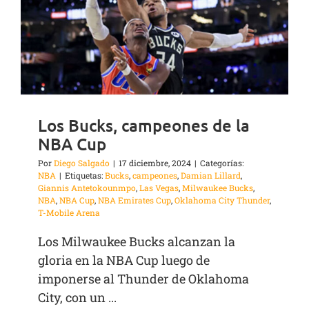
Los Bucks, campeones de la
NBA Cup
Por
Diego Salgado
|
17 diciembre, 2024
|
Categorías:
NBA
|
Etiquetas:
Bucks
,
campeones
,
Damian Lillard
,
Giannis Antetokounmpo
,
Las Vegas
,
Milwaukee Bucks
,
NBA
,
NBA Cup
,
NBA Emirates Cup
,
Oklahoma City Thunder
,
T-Mobile Arena
Los Milwaukee Bucks alcanzan la
gloria en la NBA Cup luego de
imponerse al Thunder de Oklahoma
City, con un ...