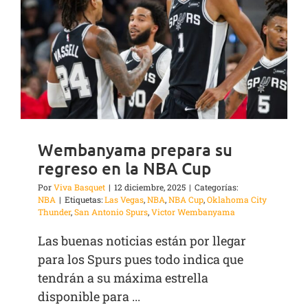
Wembanyama prepara su
regreso en la NBA Cup
Por
Viva Basquet
|
12 diciembre, 2025
|
Categorías:
NBA
|
Etiquetas:
Las Vegas
,
NBA
,
NBA Cup
,
Oklahoma City
Thunder
,
San Antonio Spurs
,
Victor Wembanyama
Las buenas noticias están por llegar
para los Spurs pues todo indica que
tendrán a su máxima estrella
disponible para ...