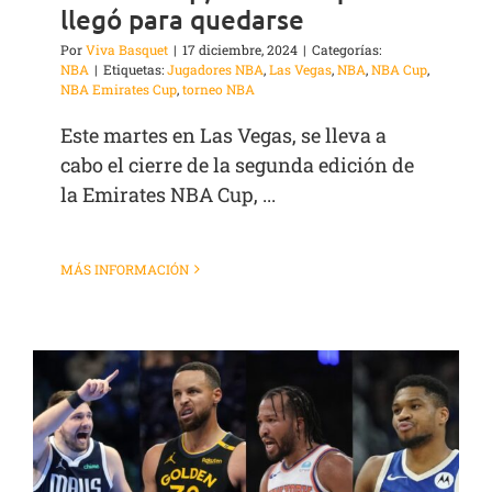
llegó para quedarse
Por
Viva Basquet
|
17 diciembre, 2024
|
Categorías:
NBA
|
Etiquetas:
Jugadores NBA
,
Las Vegas
,
NBA
,
NBA Cup
,
NBA Emirates Cup
,
torneo NBA
Este martes en Las Vegas, se lleva a
cabo el cierre de la segunda edición de
la Emirates NBA Cup, ...
MÁS INFORMACIÓN