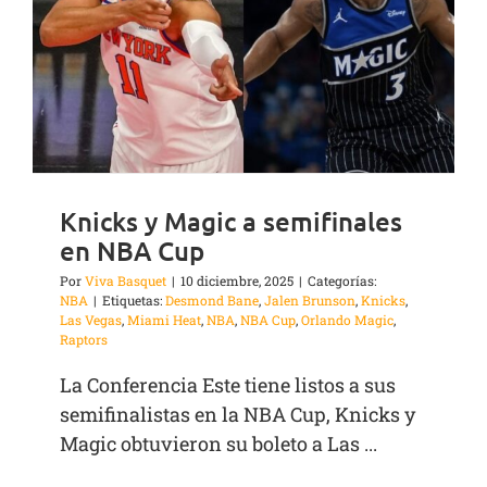
Knicks y Magic a semifinales
en NBA Cup
Por
Viva Basquet
|
10 diciembre, 2025
|
Categorías:
NBA
|
Etiquetas:
Desmond Bane
,
Jalen Brunson
,
Knicks
,
Las Vegas
,
Miami Heat
,
NBA
,
NBA Cup
,
Orlando Magic
,
Raptors
La Conferencia Este tiene listos a sus
semifinalistas en la NBA Cup, Knicks y
Magic obtuvieron su boleto a Las ...