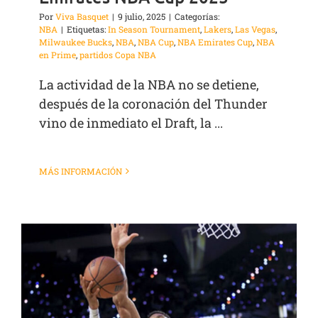
Por
Viva Basquet
|
9 julio, 2025
|
Categorías:
NBA
|
Etiquetas:
In Season Tournament
,
Lakers
,
Las Vegas
,
Milwaukee Bucks
,
NBA
,
NBA Cup
,
NBA Emirates Cup
,
NBA
en Prime
,
partidos Copa NBA
La actividad de la NBA no se detiene,
después de la coronación del Thunder
vino de inmediato el Draft, la ...
MÁS INFORMACIÓN