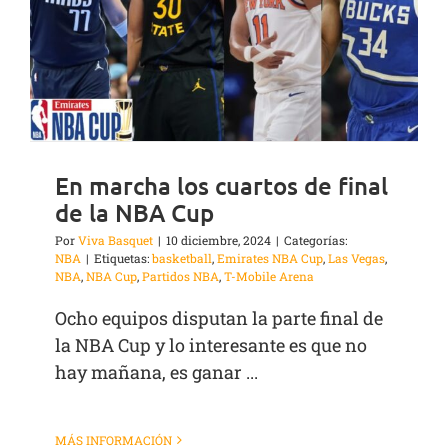
En marcha los cuartos de final
de la NBA Cup
Por
Viva Basquet
|
10 diciembre, 2024
|
Categorías:
NBA
|
Etiquetas:
basketball
,
Emirates NBA Cup
,
Las Vegas
,
NBA
,
NBA Cup
,
Partidos NBA
,
T-Mobile Arena
Ocho equipos disputan la parte final de
la NBA Cup y lo interesante es que no
hay mañana, es ganar ...
MÁS INFORMACIÓN