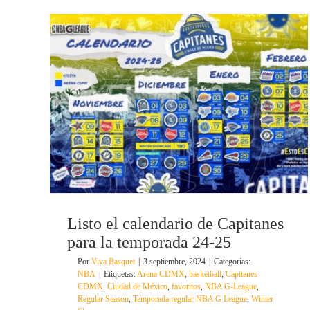
Listo el calendario de Capitanes
para la temporada 24-25
Por
Viva Basquet
|
3 septiembre, 2024
|
Categorías:
NBA
|
Etiquetas:
Arena CDMX
,
basketball
,
Capitanes
CDMX
,
Ciudad de México
,
favoritos
,
NBA G-League
,
Regular Season
,
Temporada regular NBA G League
,
Winter