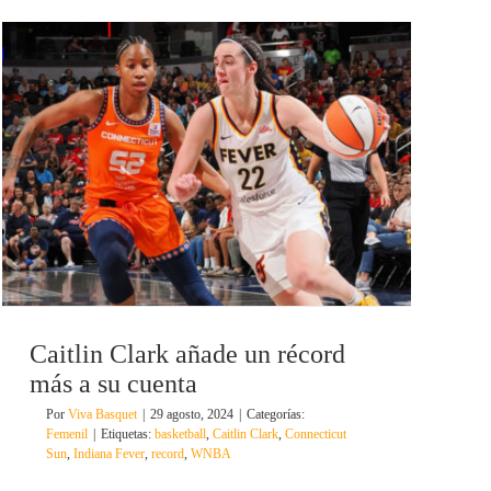
Caitlin Clark añade un récord
más a su cuenta
Por
Viva Basquet
|
29 agosto, 2024
|
Categorías:
Femenil
|
Etiquetas:
basketball
,
Caitlin Clark
,
Connecticut
Sun
,
Indiana Fever
,
record
,
WNBA