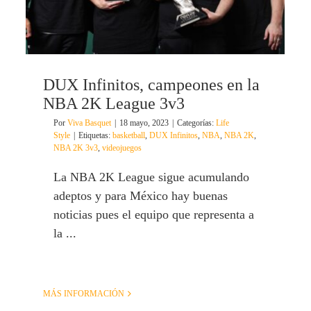
DUX Infinitos, campeones en la
NBA 2K League 3v3
Por
Viva Basquet
|
18 mayo, 2023
|
Categorías:
Life
Style
|
Etiquetas:
basketball
,
DUX Infinitos
,
NBA
,
NBA 2K
,
NBA 2K 3v3
,
videojuegos
La NBA 2K League sigue acumulando
adeptos y para México hay buenas
noticias pues el equipo que representa a
la ...
MÁS INFORMACIÓN