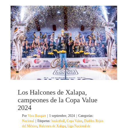
Los Halcones de Xalapa,
campeones de la Copa Value
2024
Por
Viva Basquet
|
1 septiembre, 2024
|
Categorías:
Nacional
|
Etiquetas:
basketball
,
Copa Value
,
Diablos Rojos
del México
,
Halcones de Xalapa
,
Liga Nacional de