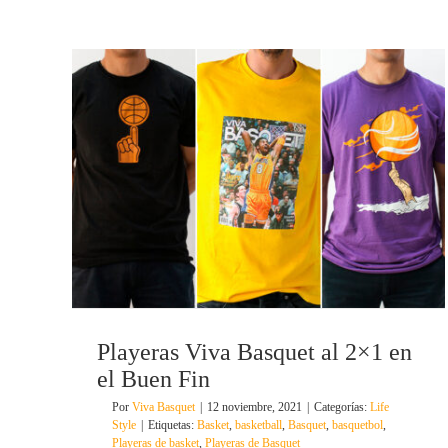
Playeras Viva Basquet al 2×1 en
el Buen Fin
Por
Viva Basquet
|
12 noviembre, 2021
|
Categorías:
Life
Style
|
Etiquetas:
Basket
,
basketball
,
Basquet
,
basquetbol
,
Playeras de basket
,
Playeras de Basquet