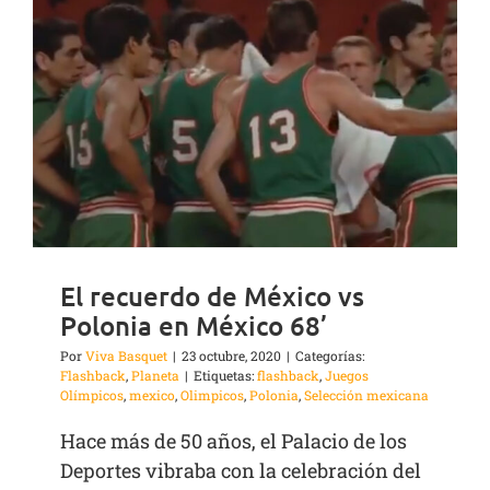
El recuerdo de México vs
Polonia en México 68’
Por
Viva Basquet
|
23 octubre, 2020
|
Categorías:
Flashback
,
Planeta
|
Etiquetas:
flashback
,
Juegos
Olímpicos
,
mexico
,
Olimpicos
,
Polonia
,
Selección mexicana
Hace más de 50 años, el Palacio de los
Deportes vibraba con la celebración del