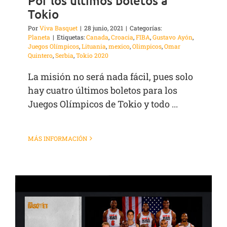
Por los últimos boletos a
Tokio
Por
Viva Basquet
|
28 junio, 2021
|
Categorías:
Planeta
|
Etiquetas:
Canada
,
Croacia
,
FIBA
,
Gustavo Ayón
,
Juegos Olímpicos
,
Lituania
,
mexico
,
Olimpicos
,
Omar
Quintero
,
Serbia
,
Tokio 2020
La misión no será nada fácil, pues solo
hay cuatro últimos boletos para los
Juegos Olímpicos de Tokio y todo ...
MÁS INFORMACIÓN