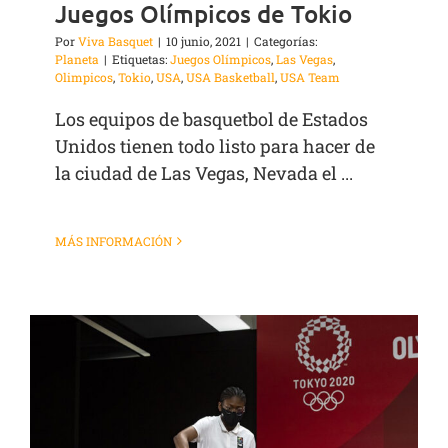
Juegos Olímpicos de Tokio
Por
Viva Basquet
|
10 junio, 2021
|
Categorías:
Planeta
|
Etiquetas:
Juegos Olímpicos
,
Las Vegas
,
Olimpicos
,
Tokio
,
USA
,
USA Basketball
,
USA Team
Los equipos de basquetbol de Estados
Unidos tienen todo listo para hacer de
la ciudad de Las Vegas, Nevada el ...
MÁS INFORMACIÓN