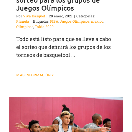
Juegos Olímpicos
Por
Viva Basquet
|
29 enero, 2021
|
Categorías:
Planeta
|
Etiquetas:
FIBA
,
Juegos Olímpicos
,
mexico
,
Olimpicos
,
Tokio 2020
Todo está listo para que se lleve a cabo
el sorteo que definirá los grupos de los
torneos de basquetbol ...
MÁS INFORMACIÓN