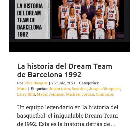
La historia del Dream Team
de Barcelona 1992
Por
Viva Basquet
|
25 junio, 2021
|
Categorías:
Muro
|
Etiquetas:
dream team
,
favoritos
,
Juegos Olímpicos
,
Larry Bird
,
Magic Johnson
,
Michael Jordan
,
Olimpicos
Un equipo legendario en la historia del
basquetbol: el inigualable Dream Team
de 1992. Esta es la historia detrás de ...