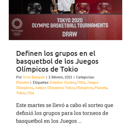
Definen los grupos en el
basquetbol de los Juegos
Olímpicos de Tokio
Por
Viva Basquet
|
2 febrero, 2021
|
Categorías:
Planeta
|
Etiquetas:
Estados Unidos
,
FIBA
,
Juegos
Olímpicos
,
Juegos Olímpicos Tokio
,
Olimpicos
,
Planeta
,
Tokio
,
USA
Este martes se llevó a cabo el sorteo que
definió los grupos para los torneos de
basquetbol en los Juegos ...