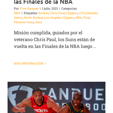
las Finales de la NBA
Por
Viva Basquet
|
1 julio, 2021
|
Categorías:
NBA
|
Etiquetas:
Booker
,
Chris Paul
,
Clippers
,
CP3
,
Deandre
Ayton
,
Devin Booker
,
Los Angeles Clippers
,
NBA
,
Paul
,
Phoenix Suns
,
Suns
Misión cumplida, guiados por el
veterano Chris Paul, los Suns están de
vuelta en las Finales de la NBA luego ...
MÁS INFORMACIÓN