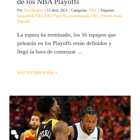
de los NBA Playoffs
Por
Viva Basquet
|
15 abril, 2023
|
Categorías:
NBA
|
Etiquetas:
basquetbol
,
NBA
,
NBA PlayOffs
,
postemporada NBA
,
Primera ronda
Playoffs
La espera ha terminado, los 16 equipos que
pelearán en los Playoffs están definidos y
llegó la hora de comenzar ...
MÁS INFORMACIÓN