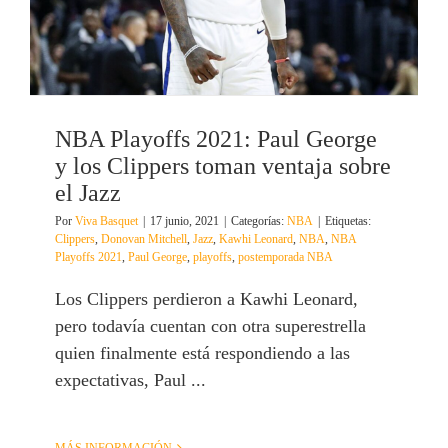
NBA Playoffs 2021: Paul George
y los Clippers toman ventaja sobre
el Jazz
Por
Viva Basquet
|
17 junio, 2021
|
Categorías:
NBA
|
Etiquetas:
Clippers
,
Donovan Mitchell
,
Jazz
,
Kawhi Leonard
,
NBA
,
NBA
Playoffs 2021
,
Paul George
,
playoffs
,
postemporada NBA
Los Clippers perdieron a Kawhi Leonard,
pero todavía cuentan con otra superestrella
quien finalmente está respondiendo a las
expectativas, Paul ...