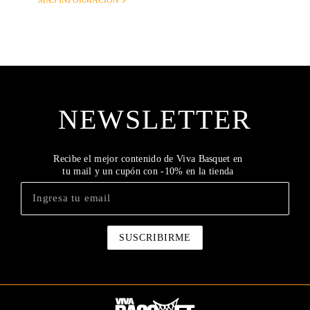
MÁS INFORMACIÓN
NEWSLETTER
Recibe el mejor contenido de Viva Basquet en
tu mail y un cupón con -10% en la tienda