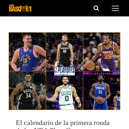
Saltar
al
contenido
El calendario de la primera ronda