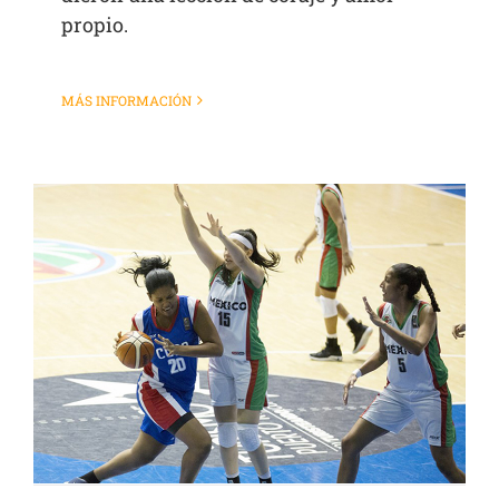
propio.
MÁS INFORMACIÓN