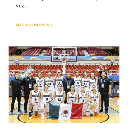
vez ...
MÁS INFORMACIÓN