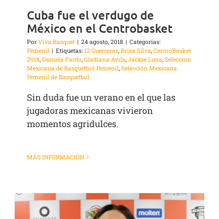
Cuba fue el verdugo de
México en el Centrobasket
Por
Viva Basquet
|
24 agosto, 2018
|
Categorías:
Femenil
|
Etiquetas:
12 Guerreras
,
Brisa Silva
,
CentroBasket
2018
,
Daniela Pardo
,
Gladiana Ávila
,
Jackie Luna
,
Selección
Mexicana de Basquetbol Femenil
,
Selección Mexicana
Femenil de Basquetbol
Sin duda fue un verano en el que las
jugadoras mexicanas vivieron
momentos agridulces.
MÁS INFORMACIÓN