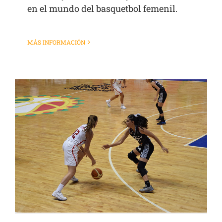
en el mundo del basquetbol femenil.
MÁS INFORMACIÓN