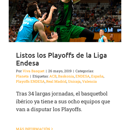
Listos los Playoffs de la Liga
Endesa
Por
Viva Basquet
|
26 mayo, 2019
|
Categorías:
Planeta
|
Etiquetas:
ACB
,
Baskonia
,
ENDESA
,
España
,
Playoffs ENDESA
,
Real Madrid
,
Unicaja
,
Valencia
Tras 34 largas jornadas, el basquetbol
ibérico ya tiene a sus ocho equipos que
van a disputar los Playoffs.
MÁS INFORMACIÓN