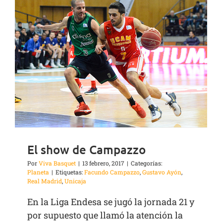
El show de Campazzo
Por
Viva Basquet
|
13 febrero, 2017
|
Categorías:
Planeta
|
Etiquetas:
Facundo Campazzo
,
Gustavo Ayón
,
Real Madrid
,
Unicaja
En la Liga Endesa se jugó la jornada 21 y
por supuesto que llamó la atención la