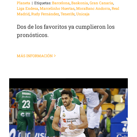
Planeta
|
Etiquetas:
Barcelona
,
Baskonia
,
Gran Canaria
,
Liga Endesa
,
Marcelinho Huertas
,
MoraBanc Andorra
,
Real
Madrid
,
Rudy Fernández
,
Tenerife
,
Unicaja
Dos de los favoritos ya cumplieron los
pronósticos.
MÁS INFORMACIÓN