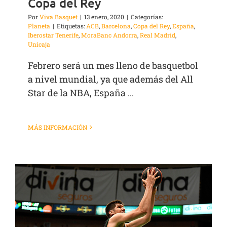
Copa del Rey
Por
Viva Basquet
|
13 enero, 2020
|
Categorías:
Planeta
|
Etiquetas:
ACB
,
Barcelona
,
Copa del Rey
,
España
,
Iberostar Tenerife
,
MoraBanc Andorra
,
Real Madrid
,
Unicaja
Febrero será un mes lleno de basquetbol
a nivel mundial, ya que además del All
Star de la NBA, España ...
MÁS INFORMACIÓN