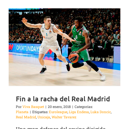
Fin a la racha del Real Madrid
Por
Viva Basquet
|
20 enero, 2018
|
Categorías:
Planeta
|
Etiquetas:
Euroleague
,
Liga Endesa
,
Luka Doncic
,
Real Madrid
,
Unicaja
,
Walter Tavarez