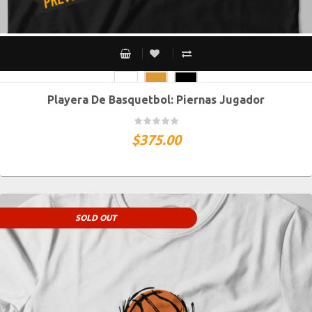
Playera De Basquetbol: Piernas Jugador
CH
M
G
XG
XXG
$
375.00
SOLD OUT