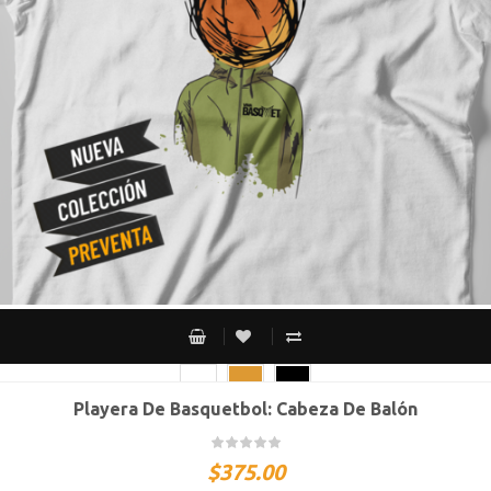
Playera De Basquetbol: Cabeza De Balón
CH
M
G
XG
XXG
$
375.00