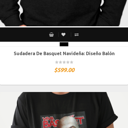
Sudadera De Basquet Navideña: Diseño Balón
CH
M
G
XG
XXG
$
599.00