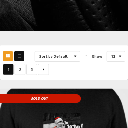
Sort by Default
Show
12
1
2
3
SOLD OUT