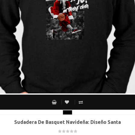
Sudadera De Basquet Navideña: Diseño Santa
CH
M
G
XG
XXG