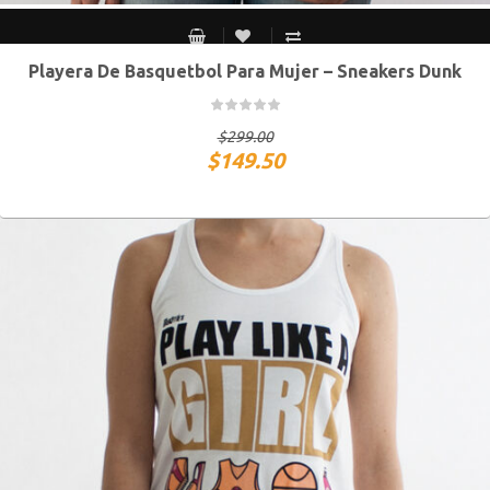
Playera De Basquetbol Para Mujer – Sneakers Dunk
S MEX / XS USA
M MEX / S USA
G MEX / M USA
XG MEX / G USA
$
299.00
$
149.50