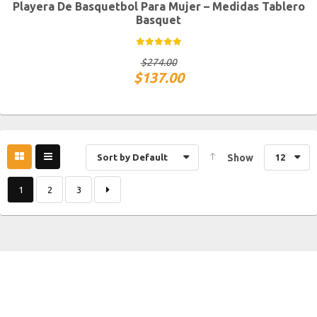
Playera De Basquetbol Para Mujer – Medidas Tablero
CH
M
G
XG
Basquet
$
274.00
$
137.00
Sort by Default
Show
12
1
2
3