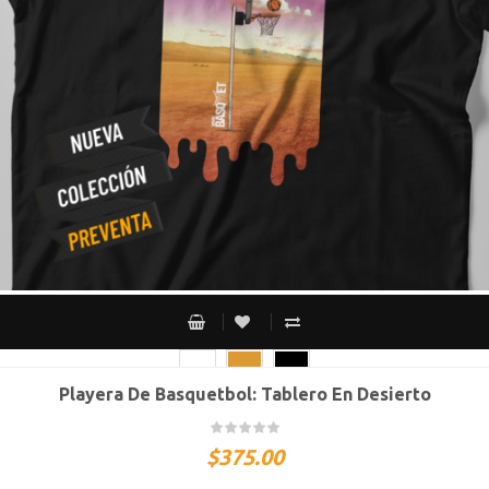
Playera De Basquetbol: Tablero En Desierto
CH
M
G
XG
XXG
$
375.00