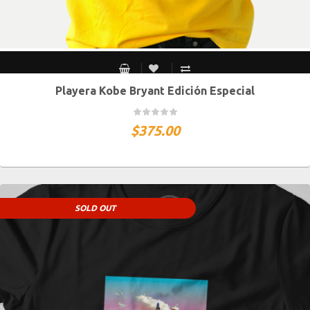
Playera Kobe Bryant Edición Especial
CH
M
G
XG
XXG
$
375.00
SOLD OUT