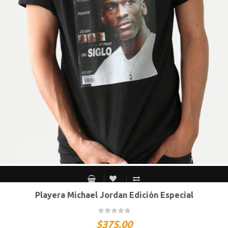
Playera Michael Jordan Edición Especial
CH
M
G
XG
XXG
$
375.00