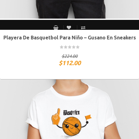
Playera De Basquetbol Para Niño – Gusano En Sneakers
Chico
Mediano
Grande
Extra Grande
$
224.00
$
112.00