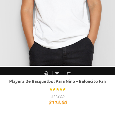
Playera De Basquetbol Para Niño – Baloncito Fan
Chico
Mediano
Grande
Extra Grande
$
224.00
$
112.00