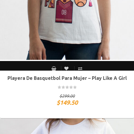
Playera De Basquetbol Para Mujer – Play Like A Girl
S MEX / XS USA
M MEX / S USA
G MEX / M USA
XG MEX / G USA
$
299.00
$
149.50