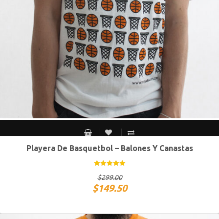
Playera De Basquetbol – Balones Y Canastas
S MEX / XS USA
M MEX / S USA
G MEX / M USA
XG MEX / G USA
$
299.00
$
149.50