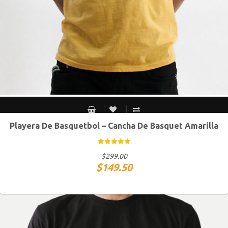
Playera De Basquetbol – Cancha De Basquet Amarilla
S MEX / XS USA
M MEX / S USA
G MEX / M USA
XG MEX / G USA
$
299.00
$
149.50