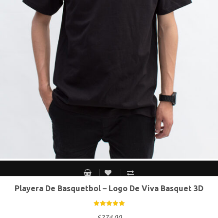
Playera De Basquetbol – Logo De Viva Basquet 3D
CH
M
G
XG
$
274.00