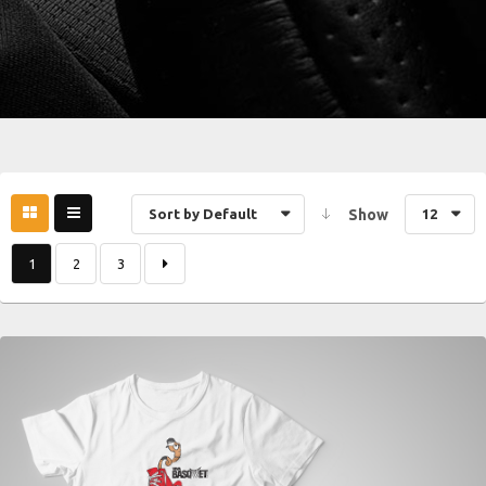
Sort by Default
Show
12
1
2
3