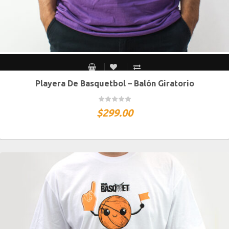
Playera De Basquetbol – Balón Giratorio
S MEX / XS USA
M MEX / S USA
G MEX / M USA
XG MEX / G USA
$
299.00