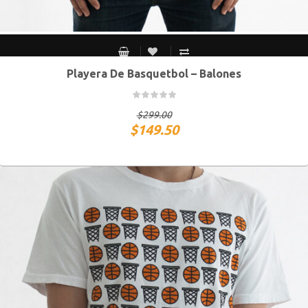
Playera De Basquetbol – Balones
S MEX / XS USA
M MEX / S USA
G MEX / M USA
XG MEX / G USA
$
299.00
$
149.50