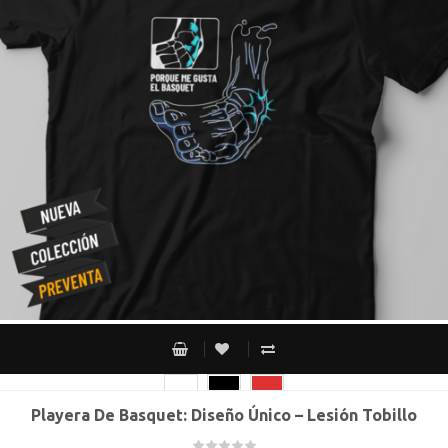
Playera De Basquet: Diseño Único – Lesión Tobillo
CH
M
G
XG
XXG