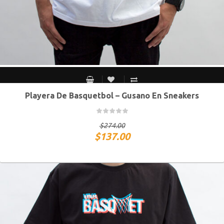
Playera De Basquetbol – Gusano En Sneakers
CH
M
G
XG
$
274.00
$
137.00