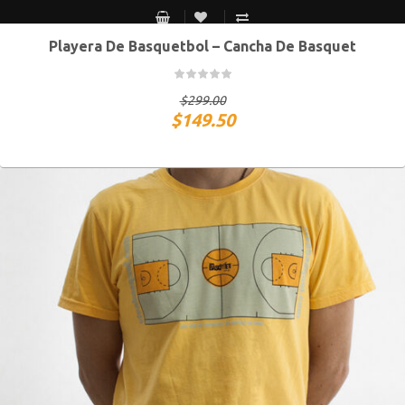
Playera De Basquetbol – Cancha De Basquet
S MEX / XS USA
M MEX / S USA
G MEX / M USA
XG MEX / G USA
$
299.00
$
149.50