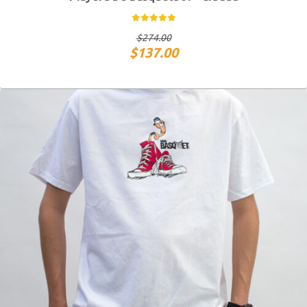
CH
M
G
XG
$
274.00
$
137.00