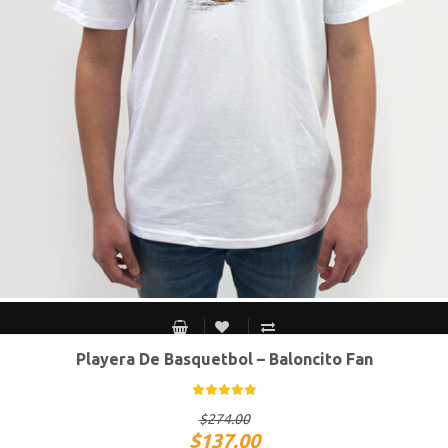
Playera De Basquetbol – Baloncito Fan
CH
M
G
XG
$
274.00
$
137.00