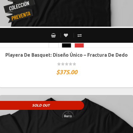
Playera De Basquet: Diseño Único – Fractura De Dedo
CH
M
G
XG
XXG
$
375.00
SOLD OUT