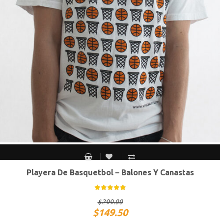
Playera De Basquetbol – Balones Y Canastas
S MEX / XS USA
M MEX / S USA
G MEX / M USA
XG MEX / G USA
$
299.00
$
149.50