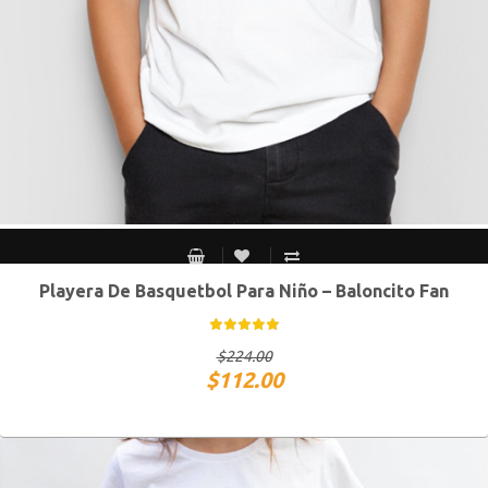
Playera De Basquetbol Para Niño – Baloncito Fan
Chico
Mediano
Grande
Extra Grande
$
224.00
$
112.00