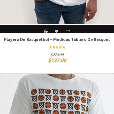
Playera De Basquetbol – Medidas Tablero De Basquet
CH
M
G
XG
$
274.00
$
137.00