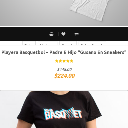
Chico
Mediano
Grande
Extra Grande
Playera Basquetbol – Padre E Hijo “Gusano En Sneakers”
Chico
Mediano
Grande
Extra Grande
$
448.00
$
224.00