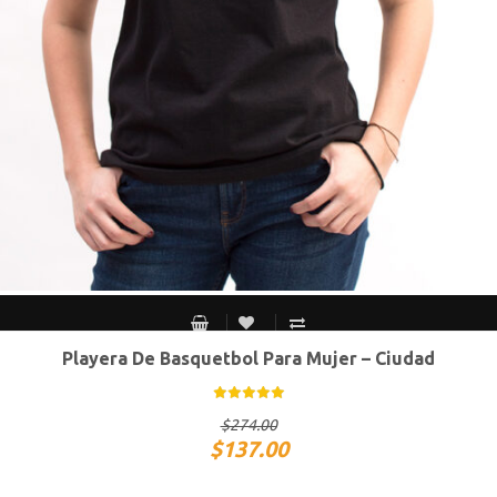
Playera De Basquetbol Para Mujer – Ciudad
CH
M
G
XG
$
274.00
$
137.00