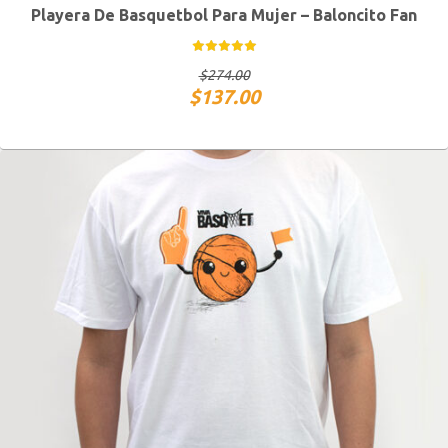
Playera De Basquetbol Para Mujer – Baloncito Fan
CH
M
G
XG
$
274.00
$
137.00