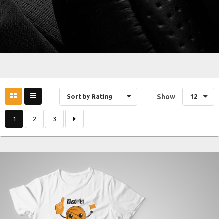
Sort by Rating
Show
12
1
2
3