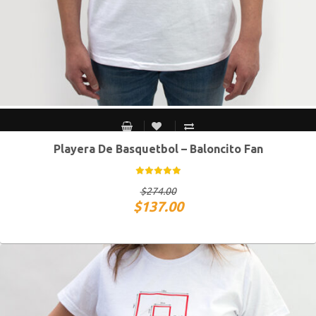
Playera De Basquetbol – Baloncito Fan
CH
M
G
XG
$
274.00
$
137.00