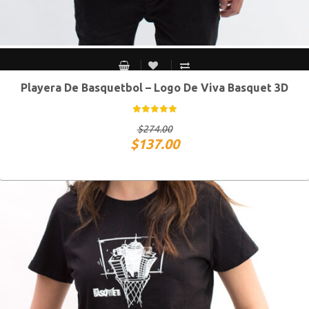
Playera De Basquetbol – Logo De Viva Basquet 3D
CH
M
G
XG
$
274.00
$
137.00