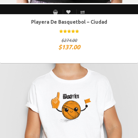
Playera De Basquetbol – Ciudad
CH
M
G
XG
$
274.00
$
137.00