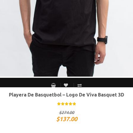
Playera De Basquetbol – Logo De Viva Basquet 3D
CH
M
G
XG
$
274.00
$
137.00