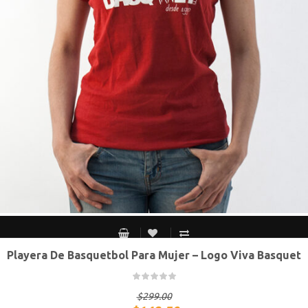
Playera De Basquetbol Para Mujer – Logo Viva Basquet
S MEX / XS USA
M MEX / S USA
G MEX / M USA
XG MEX / G USA
$
299.00