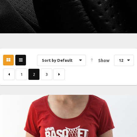
Sort by Default
Show
12
1
2
3