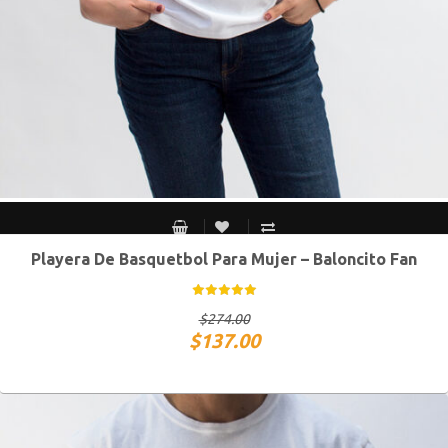
Playera De Basquetbol Para Mujer – Baloncito Fan
CH
M
G
XG
$
274.00
$
137.00