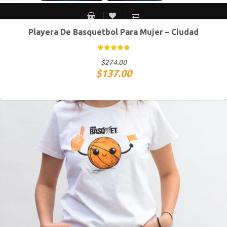
Playera De Basquetbol Para Mujer – Ciudad
CH
M
G
XG
$
274.00
$
137.00