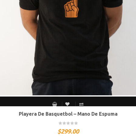
Playera De Basquetbol – Mano De Espuma
S MEX / XS USA
M MEX / S USA
G MEX / M USA
XG MEX / G USA
$
299.00