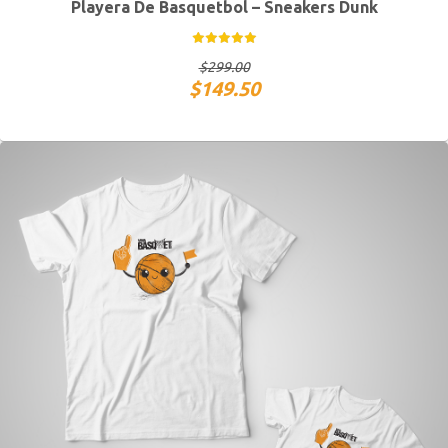
Playera De Basquetbol – Sneakers Dunk
S MEX / XS USA
M MEX / S USA
G MEX / M USA
XG MEX / G USA
$
299.00
$
149.50