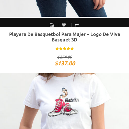
Playera De Basquetbol Para Mujer – Logo De Viva
CH
M
G
XG
Basquet 3D
$
274.00
$
137.00