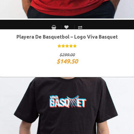
Playera De Basquetbol – Logo Viva Basquet
S MEX / XS USA
M MEX / S USA
G MEX / M USA
XG MEX / G USA
$
299.00
$
149.50