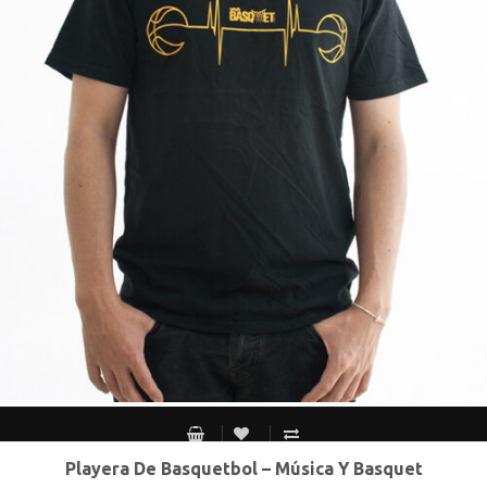
Playera De Basquetbol – Música Y Basquet
S MEX / XS USA
M MEX / S USA
G MEX / M USA
XG MEX / G USA