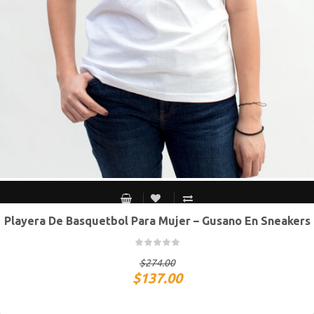
Playera De Basquetbol Para Mujer – Gusano En Sneakers
CH
M
G
XG
$
274.00
$
137.00