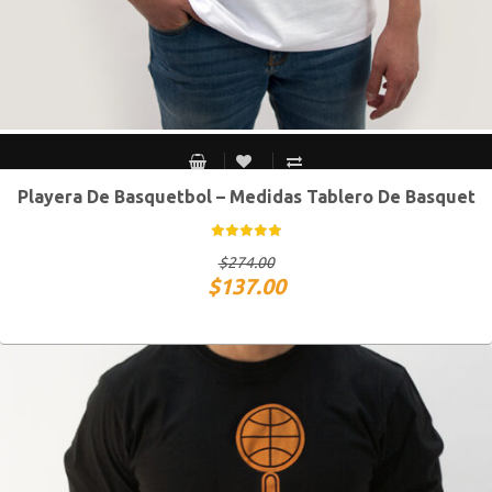
Playera De Basquetbol – Medidas Tablero De Basquet
CH
M
G
XG
$
274.00
$
137.00