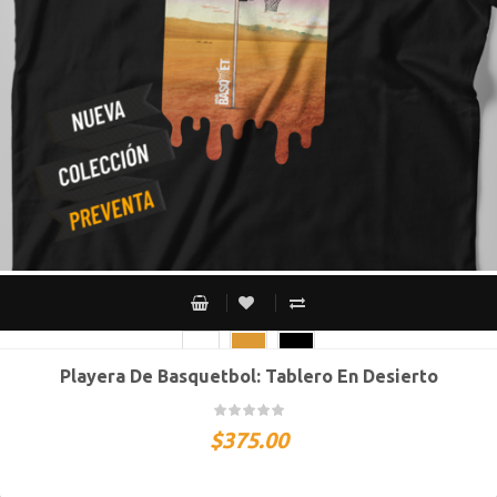
Playera De Basquetbol: Tablero En Desierto
CH
M
G
XG
XXG
$
375.00