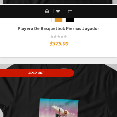
Playera De Basquetbol: Piernas Jugador
CH
M
G
XG
XXG
$
375.00
SOLD OUT