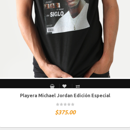
Playera Michael Jordan Edición Especial
CH
M
G
XG
XXG
$
375.00