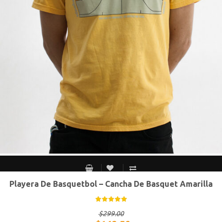
Playera De Basquetbol – Cancha De Basquet Amarilla
S MEX / XS USA
M MEX / S USA
G MEX / M USA
XG MEX / G USA
$
299.00