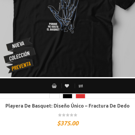
Playera De Basquet: Diseño Único – Fractura De Dedo
CH
M
G
XG
XXG
$
375.00