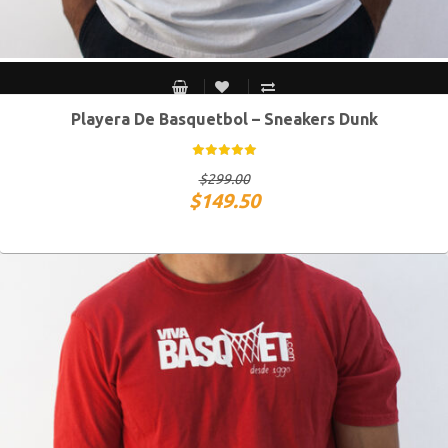
Playera De Basquetbol – Sneakers Dunk
S MEX / XS USA
M MEX / S USA
G MEX / M USA
XG MEX / G USA
$
299.00
$
149.50