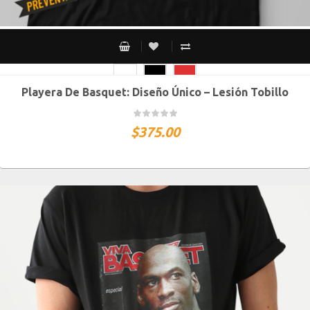
Playera De Basquet: Diseño Único – Lesión Tobillo
CH
M
G
XG
XXG
$
375.00