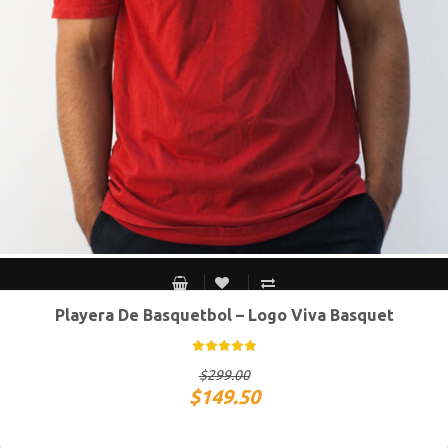
Playera De Basquetbol – Logo Viva Basquet
S MEX / XS USA
M MEX / S USA
G MEX / M USA
XG MEX / G USA
$
299.00
$
149.50