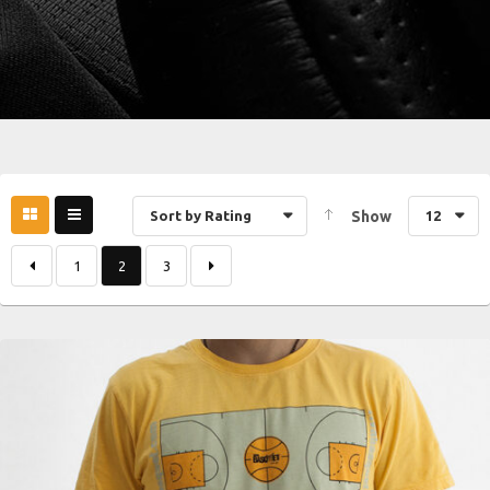
Sort by Rating
Show
12
1
2
3