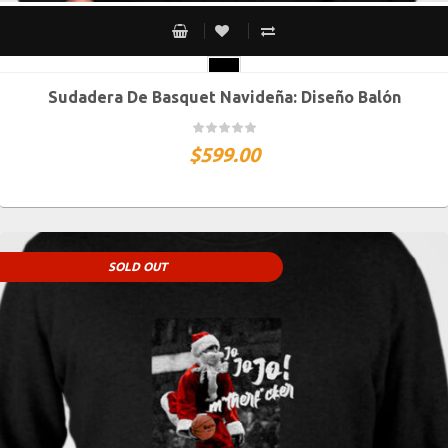
Sudadera De Basquet Navideña: Diseño Balón
CH
M
G
XG
XXG
$
599.00
SOLD OUT