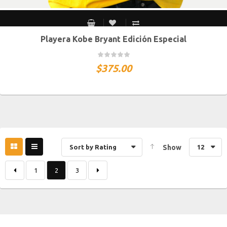
Playera Kobe Bryant Edición Especial
CH
M
G
XG
XXG
$
375.00
Sort by Rating
Show
12
1
2
3