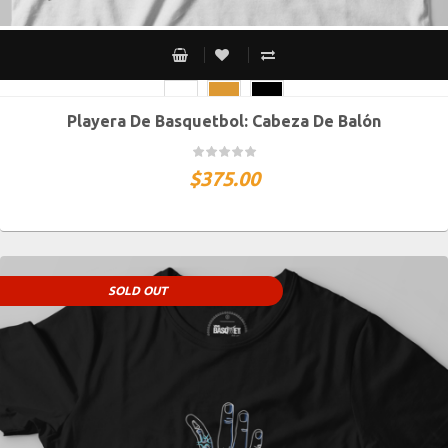
Playera De Basquetbol: Cabeza De Balón
CH
M
G
XG
XXG
$
375.00
SOLD OUT