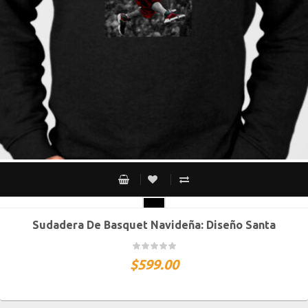
Sudadera De Basquet Navideña: Diseño Santa
CH
M
G
XG
XXG
$
599.00