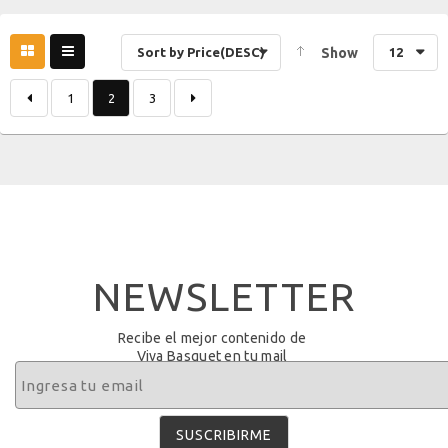
Sort by Price(DESC)
Show
12
1
2
3
NEWSLETTER
Recibe el mejor contenido de
Viva Basquet en tu mail