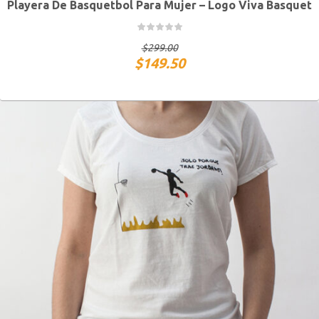
Playera De Basquetbol Para Mujer – Logo Viva Basquet
S MEX / XS USA
M MEX / S USA
G MEX / M USA
XG MEX / G USA
$
299.00
$
149.50