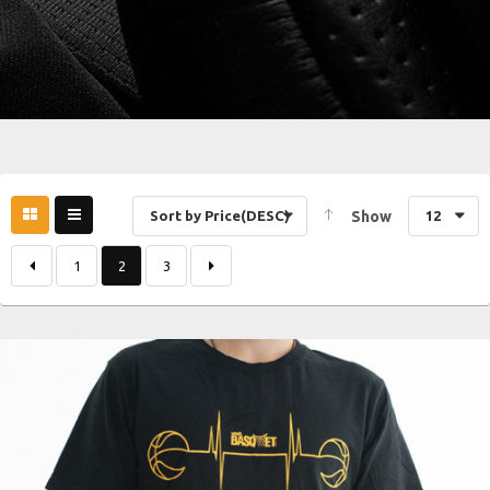
Sort by Price(DESC)
Show
12
1
2
3