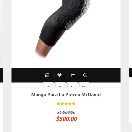
CH
M
G
XG
Manga Para La Pierna McDavid
$
1,000.00
$
500.00