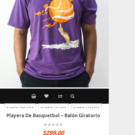
S MEX / XS USA
M MEX / S USA
G MEX / M USA
Playera De Basquetbol – Balón Giratorio
XG MEX / G USA
$
299.00