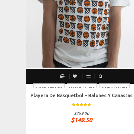
S MEX / XS USA
M MEX / S USA
G MEX / M USA
Playera De Basquetbol – Balones Y Canastas
XG MEX / G USA
$
299.00
$
149.50