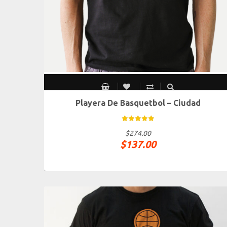
Playera De Basquetbol – Ciudad
CH
M
G
XG
$
274.00
$
137.00