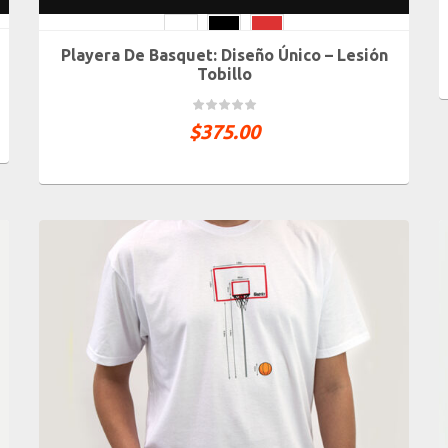
Playera De Basquet: Diseño Único – Lesión
CH
M
G
XG
XXG
Tobillo
$
375.00