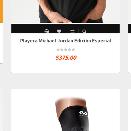
Playera Michael Jordan Edición Especial
CH
M
G
XG
XXG
$
375.00