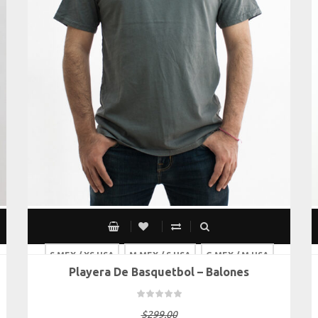
S MEX / XS USA
M MEX / S USA
G MEX / M USA
Playera De Basquetbol – Balones
XG MEX / G USA
$
299.00