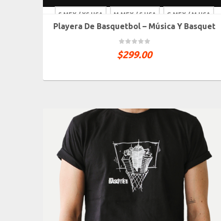
S MEX / XS USA
M MEX / S USA
G MEX / M USA
Playera De Basquetbol – Música Y Basquet
XG MEX / G USA
$
299.00