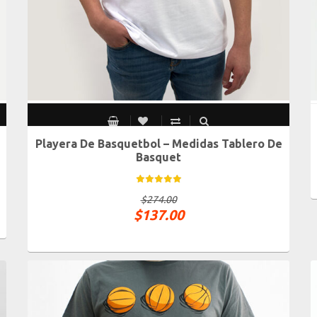
Playera De Basquetbol – Medidas Tablero De
CH
M
G
XG
Basquet
$
274.00
$
137.00