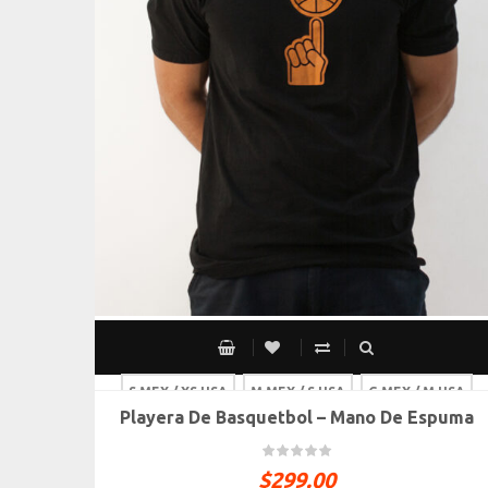
S MEX / XS USA
M MEX / S USA
G MEX / M USA
Playera De Basquetbol – Mano De Espuma
XG MEX / G USA
$
299.00