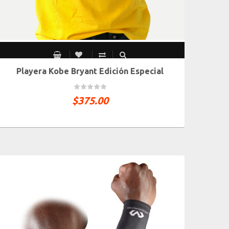
Playera Kobe Bryant Edición Especial
CH
M
G
XG
XXG
$
375.00