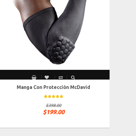
Manga Con Protección McDavid
CH
M
G
$
398.00
$
199.00