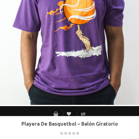
Playera De Basquetbol – Balón Giratorio
S MEX / XS USA
M MEX / S USA
G MEX / M USA
XG MEX / G USA