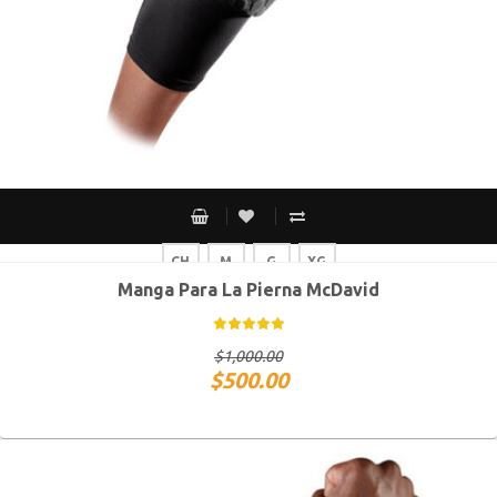
CH
M
G
XG
Manga Para La Pierna McDavid
$
1,000.00
$
500.00