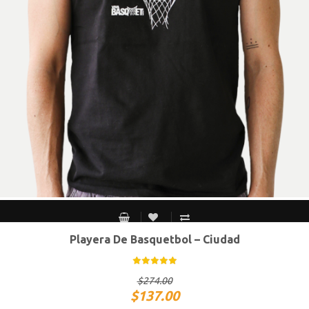
Playera De Basquetbol – Ciudad
CH
M
G
XG
$
274.00
$
137.00