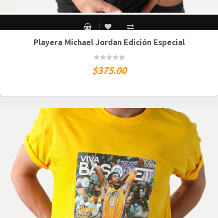
Playera Michael Jordan Edición Especial
CH
M
G
XG
XXG
$
375.00