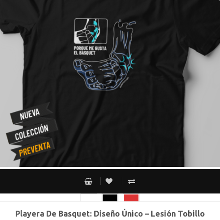
Playera De Basquet: Diseño Único – Lesión Tobillo
CH
M
G
XG
XXG