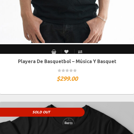
Playera De Basquetbol – Música Y Basquet
S MEX / XS USA
M MEX / S USA
G MEX / M USA
XG MEX / G USA
$
299.00
SOLD OUT