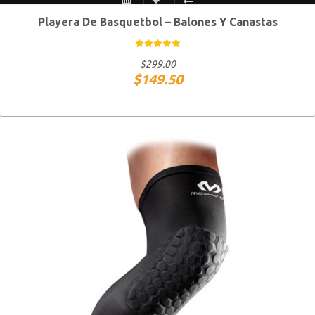
Playera De Basquetbol – Balones Y Canastas
S MEX / XS USA
M MEX / S USA
G MEX / M USA
XG MEX / G USA
$
299.00
$
149.50