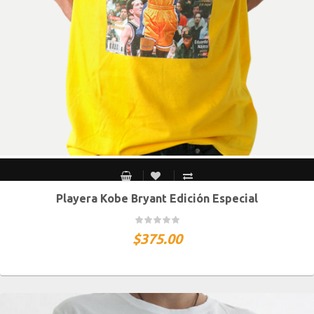
Playera Kobe Bryant Edición Especial
CH
M
G
XG
XXG
$
375.00