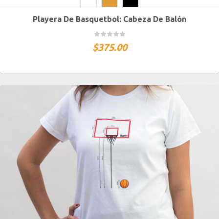
Playera De Basquetbol: Cabeza De Balón
CH
M
G
XG
XXG
$
375.00