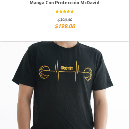
Manga Con Protección McDavid
CH
M
G
$
398.00
$
199.00