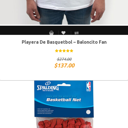
Playera De Basquetbol – Baloncito Fan
CH
M
G
XG
$
274.00
$
137.00