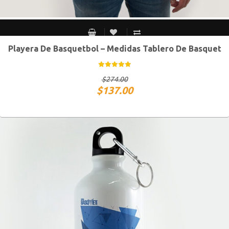
Playera De Basquetbol – Medidas Tablero De Basquet
CH
M
G
XG
$
274.00
$
137.00