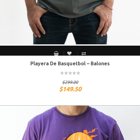
Playera De Basquetbol – Balones
S MEX / XS USA
M MEX / S USA
G MEX / M USA
XG MEX / G USA
$
299.00
$
149.50