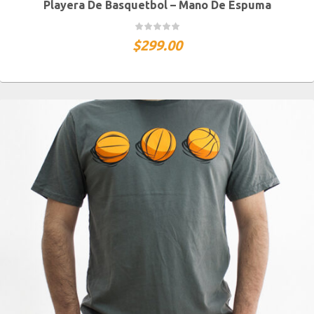
Playera De Basquetbol – Mano De Espuma
S MEX / XS USA
M MEX / S USA
G MEX / M USA
XG MEX / G USA
$
299.00