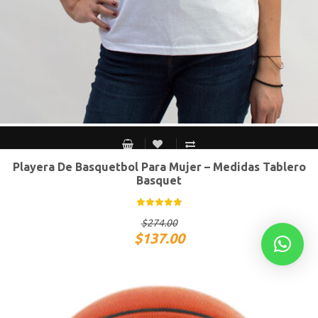
Playera De Basquetbol Para Mujer – Medidas Tablero
CH
M
G
XG
Basquet
$
274.00
$
137.00