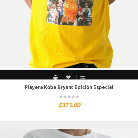
Playera Kobe Bryant Edición Especial
CH
M
G
XG
XXG
$
375.00