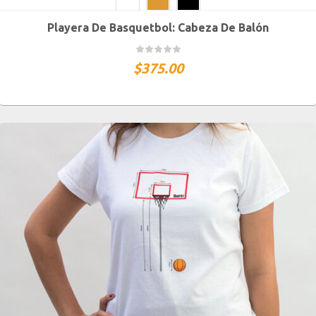
Playera De Basquetbol: Cabeza De Balón
CH
M
G
XG
XXG
$
375.00