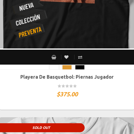
Playera De Basquetbol: Piernas Jugador
CH
M
G
XG
XXG
$
375.00
SOLD OUT