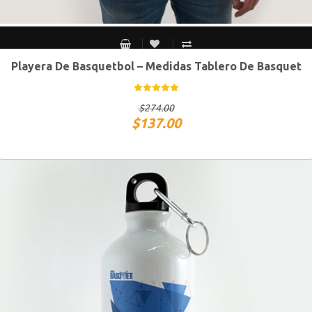
Playera De Basquetbol – Medidas Tablero De Basquet
CH
M
G
XG
$
274.00
$
137.00