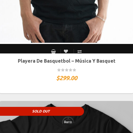
Playera De Basquetbol – Música Y Basquet
S MEX / XS USA
M MEX / S USA
G MEX / M USA
XG MEX / G USA
$
299.00
SOLD OUT