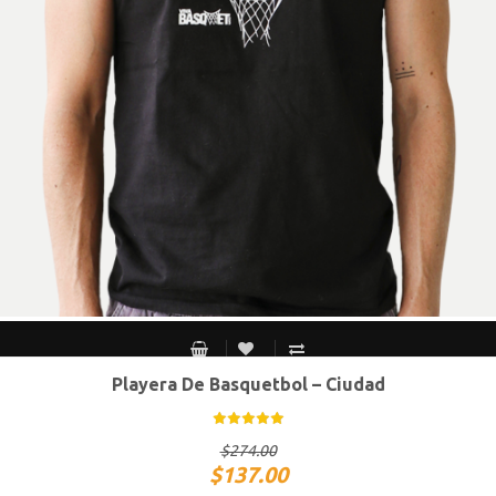
Playera De Basquetbol – Ciudad
CH
M
G
XG
$
274.00
$
137.00