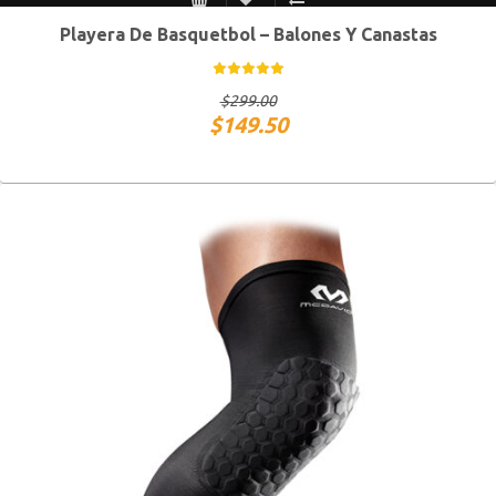
Playera De Basquetbol – Balones Y Canastas
S MEX / XS USA
M MEX / S USA
G MEX / M USA
XG MEX / G USA
$
299.00
$
149.50