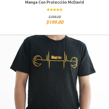
Manga Con Protección McDavid
CH
M
G
$
398.00
$
199.00