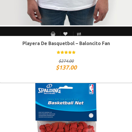
Playera De Basquetbol – Baloncito Fan
CH
M
G
XG
$
274.00
$
137.00