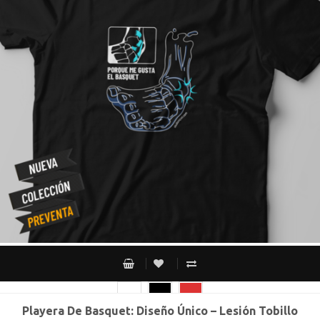
Playera De Basquet: Diseño Único – Lesión Tobillo
CH
M
G
XG
XXG