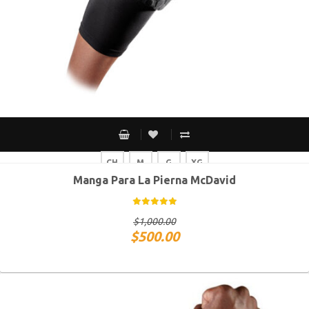
CH
M
G
XG
Manga Para La Pierna McDavid
$
1,000.00
$
500.00