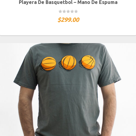
Playera De Basquetbol – Mano De Espuma
S MEX / XS USA
M MEX / S USA
G MEX / M USA
XG MEX / G USA
$
299.00