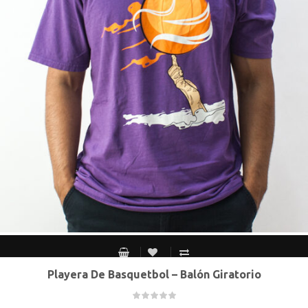
Playera De Basquetbol – Balón Giratorio
S MEX / XS USA
M MEX / S USA
G MEX / M USA
XG MEX / G USA