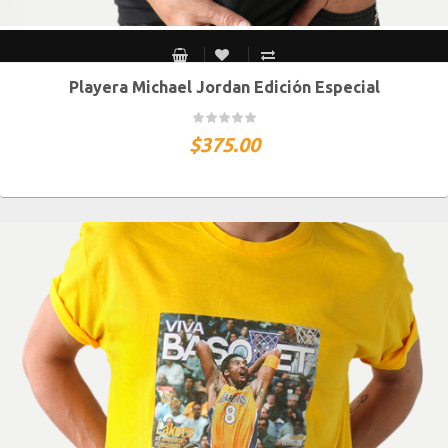
Playera Michael Jordan Edición Especial
CH
M
G
XG
XXG
$
375.00