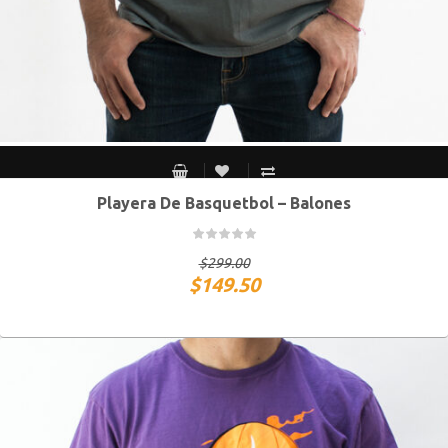
Playera De Basquetbol – Balones
S MEX / XS USA
M MEX / S USA
G MEX / M USA
XG MEX / G USA
$
299.00
$
149.50