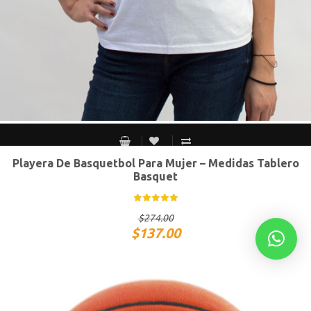
Playera De Basquetbol Para Mujer – Medidas Tablero
CH
M
G
XG
Basquet
$
274.00
$
137.00