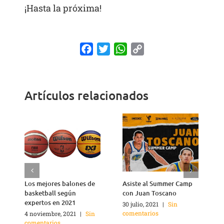
¡Hasta la próxima!
Facebook
Twitter
WhatsApp
Copy
Link
Artículos relacionados
Los mejores balones de
Asiste al Summer Camp
basketball según
con Juan Toscano
expertos en 2021
30 julio, 2021
|
Sin
comentarios
4 noviembre, 2021
|
Sin
3
comentarios
c