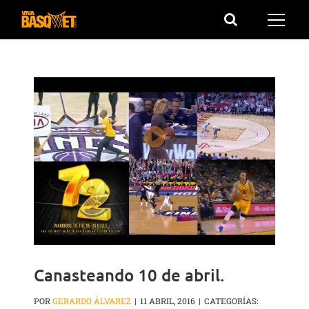
Saltar
al
contenido
Canasteando 10 de abril.
POR
GERARDO ÁLVAREZ
|
11 ABRIL, 2016
|
CATEGORÍAS: