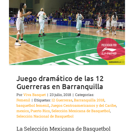
Juego dramático de las 12
Guerreras en Barranquilla
Por
Viva Basquet
|
23 julio, 2018
|
Categorías:
Femenil
|
Etiquetas:
12 Guerreras
,
Barranquilla 2018
,
basquetbol femenil
,
Juegos Centroamericanos y del Caribe
,
mexico
,
Puerto Rico
,
Selección Mexicana de Basquetbol
,
Selección Nacional de Basquetbol
La Selección Mexicana de Basquetbol