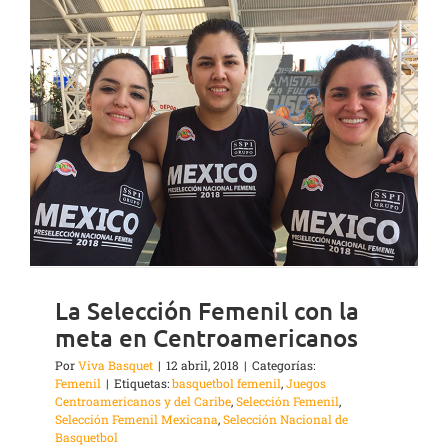
La Selección Femenil con la
meta en Centroamericanos
Por
Viva Basquet
|
12 abril, 2018
|
Categorías:
Femenil
|
Etiquetas:
basquetbol femenil
,
Juegos
Centroamericanos y del Caribe
,
Selección Femenil
,
Selección Femenil Mexicana
,
Selección Nacional de
Basquetbol