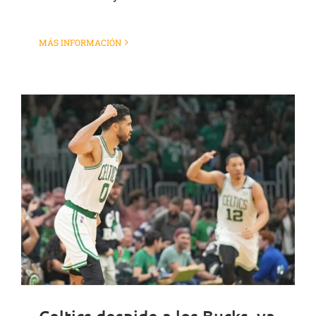
MÁS INFORMACIÓN