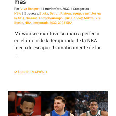
más
Por
Viva Basquet
|
1 noviembre, 2022
|
Categorías:
NBA
|
Etiquetas:
Bucks
,
Detroit Pistons
,
equipos invictos en
la NBA
,
Giannis Antetokounmpo
,
Jrue Holiday
,
Milwaukee
Bucks
,
NBA
,
temporada 2022-2023 NBA
Milwaukee mantuvo su marca perfecta
en el inicio de la temporada de la NBA
luego de escapar dramáticamente de las
...
MÁS INFORMACIÓN