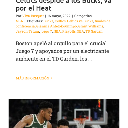
Celtics despide a los Bucks, va
por el Heat
Por
Viva Basquet
|
16 mayo, 2022
|
Categorías:
NBA
|
Etiquetas:
Bucks
,
Celtics
,
Celtics vs Bucks
,
finales de
conferencia
,
Giannis Antetokounmpo
,
Grant Williams
,
Jayson Tatum
,
juego 7
,
NBA
,
Playoffs NBA
,
TD Garden
Boston apeló al orgullo para el crucial
Juego 7 y apoyados por un electrizante
ambiente en el TD Garden, los ...
MÁS INFORMACIÓN