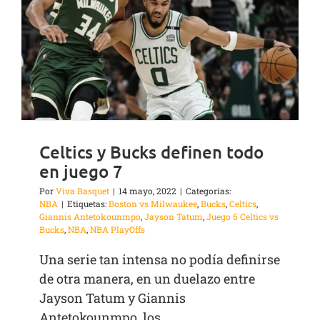
Celtics y Bucks definen todo
en juego 7
Por
Viva Basquet
|
14 mayo, 2022
|
Categorías:
NBA
|
Etiquetas:
Boston vs Milwaukee
,
Bucks
,
Celtics
,
Giannis Antetokounmpo
,
Jayson Tatum
,
Juego 6 Celtics vs
Bucks
,
NBA
,
NBA PlayOffs
Una serie tan intensa no podía definirse
de otra manera, en un duelazo entre
Jayson Tatum y Giannis
Antetokounmpo, los ...