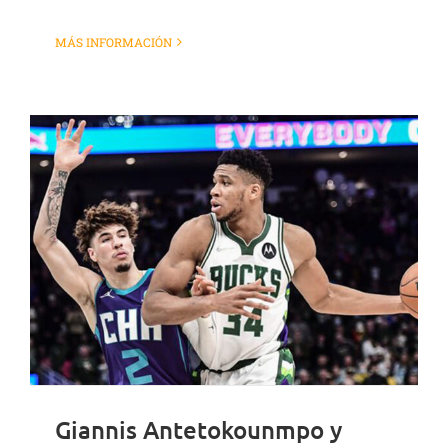
MÁS INFORMACIÓN
Giannis Antetokounmpo y