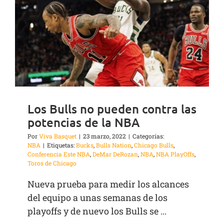
Los Bulls no pueden contra las
potencias de la NBA
Por
Viva Basquet
|
23 marzo, 2022
|
Categorías:
NBA
|
Etiquetas:
Bucks
,
Bulls Nation
,
Chicago Bulls
,
Conferencia Este NBA
,
DeMar DeRozan
,
NBA
,
NBA PlayOffs
,
Toros de Chicago
Nueva prueba para medir los alcances
del equipo a unas semanas de los
playoffs y de nuevo los Bulls se ...