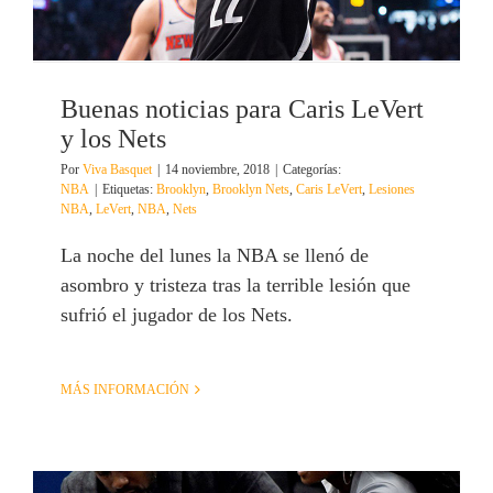
Buenas noticias para Caris LeVert
y los Nets
Por
Viva Basquet
|
14 noviembre, 2018
|
Categorías:
NBA
|
Etiquetas:
Brooklyn
,
Brooklyn Nets
,
Caris LeVert
,
Lesiones
NBA
,
LeVert
,
NBA
,
Nets
La noche del lunes la NBA se llenó de
asombro y tristeza tras la terrible lesión que
sufrió el jugador de los Nets.
MÁS INFORMACIÓN