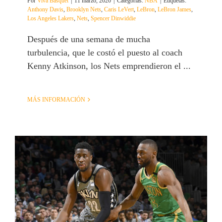
Por
Viva Basquet
|
11 marzo, 2020
|
Categorías:
NBA
|
Etiquetas:
Anthony Davis
,
Brooklyn Nets
,
Caris LeVert
,
LeBron
,
LeBron James
,
Los Angeles Lakers
,
Nets
,
Spencer Dinwiddie
Después de una semana de mucha
turbulencia, que le costó el puesto al coach
Kenny Atkinson, los Nets emprendieron el ...
MÁS INFORMACIÓN