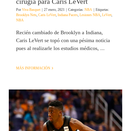
cirugía para Caris LeVert
Por
Viva Basquet
|
27 enero, 2021
|
Categorías:
NBA
|
Etiquetas:
Brooklyn Nets
,
Caris LeVert
,
Indiana Pacers
,
Lesiones NBA
,
LeVert
,
NBA
Recién cambiado de Brooklyn a Indiana,
Caris LeVert se topó con una pésima noticia
pues al realizarle los estudios médicos, ...
MÁS INFORMACIÓN