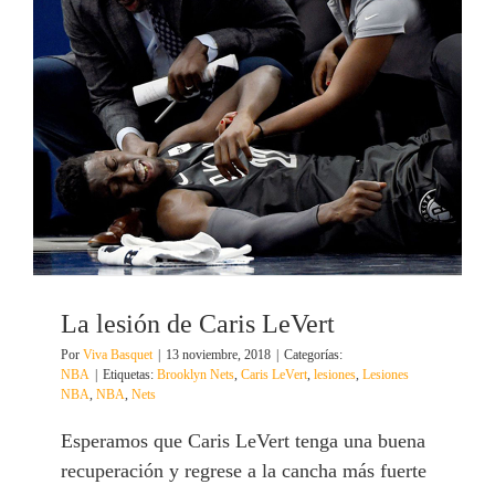
La lesión de Caris LeVert
Por
Viva Basquet
|
13 noviembre, 2018
|
Categorías:
NBA
|
Etiquetas:
Brooklyn Nets
,
Caris LeVert
,
lesiones
,
Lesiones
NBA
,
NBA
,
Nets
Esperamos que Caris LeVert tenga una buena
recuperación y regrese a la cancha más fuerte