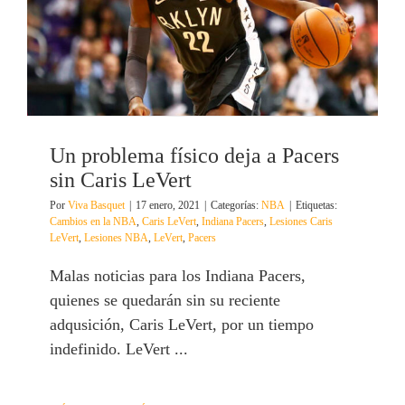
Un problema físico deja a Pacers
sin Caris LeVert
Por
Viva Basquet
|
17 enero, 2021
|
Categorías:
NBA
|
Etiquetas:
Cambios en la NBA
,
Caris LeVert
,
Indiana Pacers
,
Lesiones Caris
LeVert
,
Lesiones NBA
,
LeVert
,
Pacers
Malas noticias para los Indiana Pacers,
quienes se quedarán sin su reciente
adqusición, Caris LeVert, por un tiempo
indefinido. LeVert ...