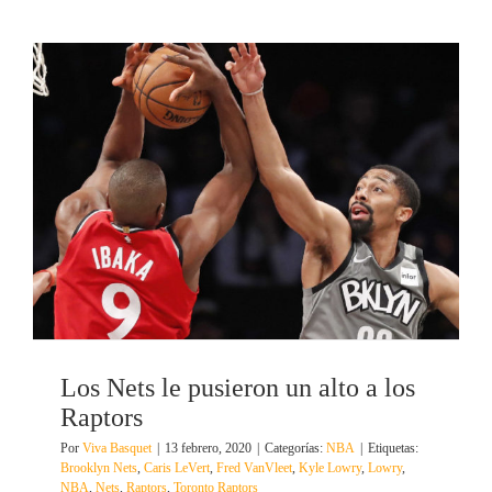
Los Nets le pusieron un alto a los
Raptors
Por
Viva Basquet
|
13 febrero, 2020
|
Categorías:
NBA
|
Etiquetas:
Brooklyn Nets
,
Caris LeVert
,
Fred VanVleet
,
Kyle Lowry
,
Lowry
,
NBA
,
Nets
,
Raptors
,
Toronto Raptors