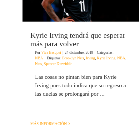
Kyrie Irving tendrá que esperar
más para volver
Por
Viva Basquet
|
24 diciembre, 2019
|
Categorías:
NBA
|
Etiquetas:
Brooklyn Nets
,
Irving
,
Kyrie Irving
,
NBA
,
Nets
,
Spencer Dinwiddie
Las cosas no pintan bien para Kyrie
Irving pues todo indica que su regreso a
las duelas se prolongará por ...
MÁS INFORMACIÓN