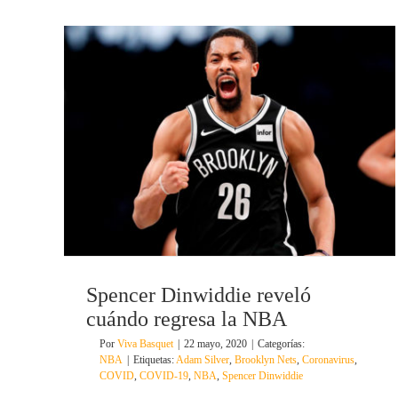
Spencer Dinwiddie reveló
cuándo regresa la NBA
Por
Viva Basquet
|
22 mayo, 2020
|
Categorías:
NBA
|
Etiquetas:
Adam Silver
,
Brooklyn Nets
,
Coronavirus
,
COVID
,
COVID-19
,
NBA
,
Spencer Dinwiddie