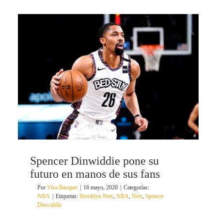
Spencer Dinwiddie pone su
futuro en manos de sus fans
Por
Viva Basquet
|
16 mayo, 2020
|
Categorías:
NBA
|
Etiquetas:
Brooklyn Nets
,
NBA
,
Nets
,
Spencer
Dinwiddie