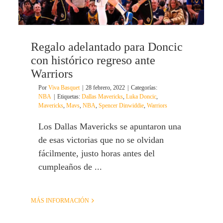
Regalo adelantado para Doncic
con histórico regreso ante
Warriors
Por
Viva Basquet
|
28 febrero, 2022
|
Categorías:
NBA
|
Etiquetas:
Dallas Mavericks
,
Luka Doncic
,
Mavericks
,
Mavs
,
NBA
,
Spencer Dinwiddie
,
Warriors
Los Dallas Mavericks se apuntaron una
de esas victorias que no se olvidan
fácilmente, justo horas antes del
cumpleaños de ...
MÁS INFORMACIÓN