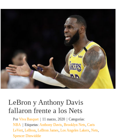
LeBron y Anthony Davis
fallaron frente a los Nets
Por
Viva Basquet
|
11 marzo, 2020
|
Categorías:
NBA
|
Etiquetas:
Anthony Davis
,
Brooklyn Nets
,
Caris
LeVert
,
LeBron
,
LeBron James
,
Los Angeles Lakers
,
Nets
,
Spencer Dinwiddie