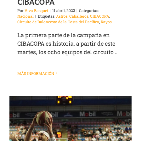
CIBACOPA
Por
Viva Basquet
|
11 abril, 2023
|
Categorías:
Nacional
|
Etiquetas:
Astros
,
Caballeros
,
CIBACOPA
,
Circuito de Baloncesto de la Costa del Pacífico
,
Rayos
La primera parte de la campaña en
CIBACOPA es historia, a partir de este
martes, los ocho equipos del circuito ...
MÁS INFORMACIÓN