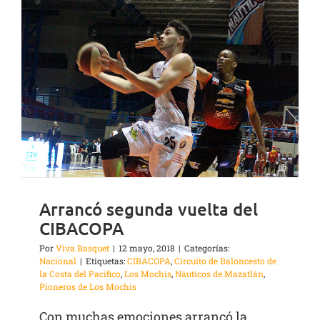
Arrancó segunda vuelta del
CIBACOPA
Por
Viva Basquet
|
12 mayo, 2018
|
Categorías:
Nacional
|
Etiquetas:
CIBACOPA
,
Circuito de Baloncesto de
la Costa del Pacífico
,
Los Mochis
,
Náuticos de Mazatlán
,
Pioneros de Los Mochis
Con muchas emociones arrancó la