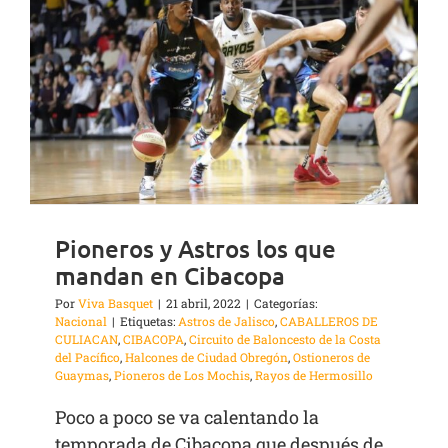
Pioneros y Astros los que
mandan en Cibacopa
Por
Viva Basquet
|
21 abril, 2022
|
Categorías:
Nacional
|
Etiquetas:
Astros de Jalisco
,
CABALLEROS DE
CULIACAN
,
CIBACOPA
,
Circuito de Baloncesto de la Costa
del Pacífico
,
Halcones de Ciudad Obregón
,
Ostioneros de
Guaymas
,
Pioneros de Los Mochis
,
Rayos de Hermosillo
Poco a poco se va calentando la
temporada de Cibacopa que después de