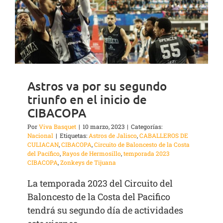
Astros va por su segundo
triunfo en el inicio de
CIBACOPA
Por
Viva Basquet
|
10 marzo, 2023
|
Categorías:
Nacional
|
Etiquetas:
Astros de Jalisco
,
CABALLEROS DE
CULIACAN
,
CIBACOPA
,
Circuito de Baloncesto de la Costa
del Pacífico
,
Rayos de Hermosillo
,
temporada 2023
CIBACOPA
,
Zonkeys de Tijuana
La temporada 2023 del Circuito del
Baloncesto de la Costa del Pacifico
tendrá su segundo día de actividades