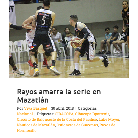
Rayos amarra la serie en
Mazatlán
Por
Viva Basquet
|
30 abril, 2018
|
Categorías:
Nacional
|
Etiquetas:
CIBACOPA
,
Cibacopa Dportenis
,
Circuito de Baloncesto de la Costa del Pacífico
,
Luke Moyer
,
Náuticos de Mazatlán
,
Ostioneros de Guaymas
,
Rayos de
Hermosillo