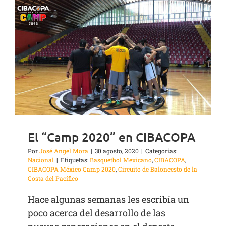
El “Camp 2020” en CIBACOPA
Por
José Angel Mora
|
30 agosto, 2020
|
Categorías:
Nacional
|
Etiquetas:
Basquetbol Mexicano
,
CIBACOPA
,
CIBACOPA México Camp 2020
,
Circuito de Baloncesto de la
Costa del Pacífico
Hace algunas semanas les escribía un
poco acerca del desarrollo de las