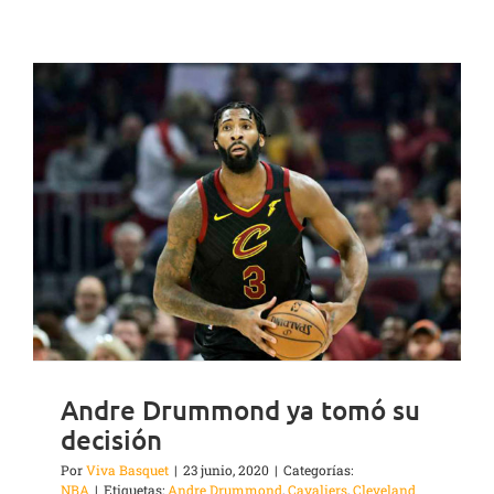
Andre Drummond ya tomó su
decisión
Por
Viva Basquet
|
23 junio, 2020
|
Categorías:
NBA
|
Etiquetas:
Andre Drummond
,
Cavaliers
,
Cleveland