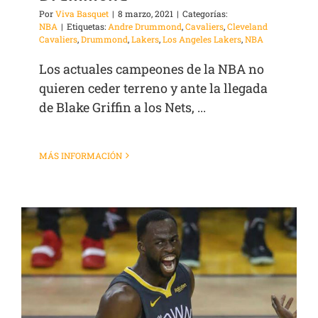
Por
Viva Basquet
|
8 marzo, 2021
|
Categorías:
NBA
|
Etiquetas:
Andre Drummond
,
Cavaliers
,
Cleveland
Cavaliers
,
Drummond
,
Lakers
,
Los Angeles Lakers
,
NBA
Los actuales campeones de la NBA no
quieren ceder terreno y ante la llegada
de Blake Griffin a los Nets, ...
MÁS INFORMACIÓN