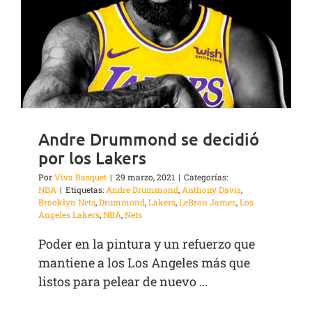
Andre Drummond se decidió
por los Lakers
Por
Viva Basquet
|
29 marzo, 2021
|
Categorías:
NBA
|
Etiquetas:
Andre Drummond
,
Anthony Davis
,
Brooklyn Nets
,
Drummond
,
Lakers
,
LeBron James
,
Los
Angeles Lakers
,
NBA
,
Nets
Poder en la pintura y un refuerzo que
mantiene a los Los Angeles más que
listos para pelear de nuevo ...