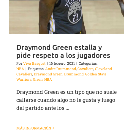
Draymond Green estalla y
pide respeto a los jugadores
Por
Viva Basquet
|
16 febrero, 2021
|
Categorías:
NBA
|
Etiquetas:
Andre Drummond
,
Cavaliers
,
Cleveland
Cavaliers
,
Draymond Green
,
Drummond
,
Golden State
Warriors
,
Green
,
NBA
Draymond Green es un tipo que no suele
callarse cuando algo no le gusta y luego
del partido ante los ...
MÁS INFORMACIÓN