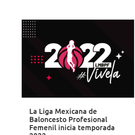
La Liga Mexicana de
Baloncesto Profesional
Femenil inicia temporada