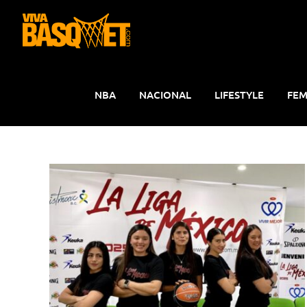
Saltar
al
contenido
NBA
NACIONAL
LIFESTYLE
FEM