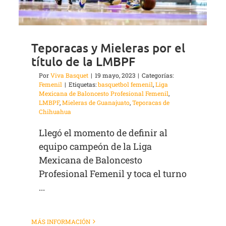
Teporacas y Mieleras por el
título de la LMBPF
Por
Viva Basquet
|
19 mayo, 2023
|
Categorías:
Femenil
|
Etiquetas:
basquetbol femenil
,
Liga
Mexicana de Baloncesto Profesional Femenil
,
LMBPF
,
Mieleras de Guanajuato
,
Teporacas de
Chihuahua
Llegó el momento de definir al
equipo campeón de la Liga
Mexicana de Baloncesto
Profesional Femenil y toca el turno
...
MÁS INFORMACIÓN