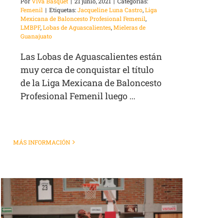
Por
Viva Basquet
|
21 junio, 2021
|
Categorías:
Femenil
|
Etiquetas:
Jacqueline Luna Castro
,
Liga
Mexicana de Baloncesto Profesional Femenil
,
LMBPF
,
Lobas de Aguascalientes
,
Mieleras de
Guanajuato
Las Lobas de Aguascalientes están
muy cerca de conquistar el título
de la Liga Mexicana de Baloncesto
Profesional Femenil luego ...
MÁS INFORMACIÓN