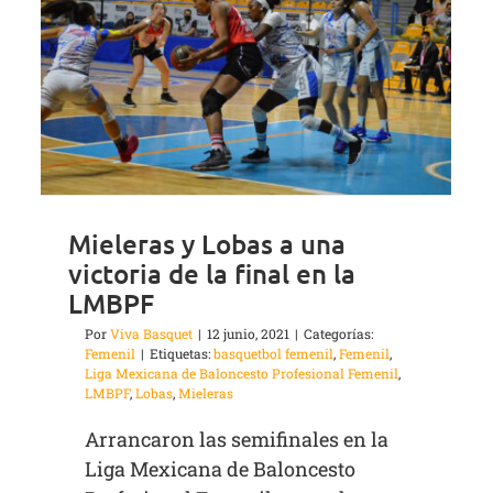
Mieleras y Lobas a una
victoria de la final en la
LMBPF
Por
Viva Basquet
|
12 junio, 2021
|
Categorías:
Femenil
|
Etiquetas:
basquetbol femenil
,
Femenil
,
Liga Mexicana de Baloncesto Profesional Femenil
,
LMBPF
,
Lobas
,
Mieleras
Arrancaron las semifinales en la
Liga Mexicana de Baloncesto