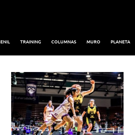
ENIL
TRAINING
COLUMNAS
MURO
PLANETA