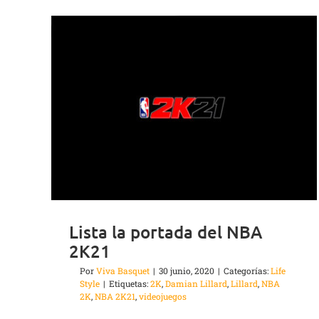
Lista la portada del NBA
2K21
Por
Viva Basquet
|
30 junio, 2020
|
Categorías:
Life
Style
|
Etiquetas:
2K
,
Damian Lillard
,
Lillard
,
NBA
2K
,
NBA 2K21
,
videojuegos