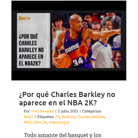
¿Por qué Charles Barkley no
aparece en el NBA 2K?
Por
Viva Basquet
|
2 julio, 2021
|
Categorías:
Muro
|
Etiquetas:
2K
,
Barkley
,
Charles Barkley
,
NBA
,
NBA 2K
,
videojuegos
Todo amante del basquet y los