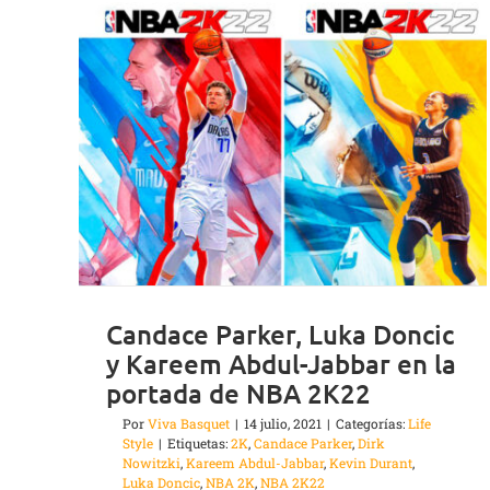
Candace Parker, Luka Doncic
y Kareem Abdul-Jabbar en la
portada de NBA 2K22
Por
Viva Basquet
|
14 julio, 2021
|
Categorías:
Life
Style
|
Etiquetas:
2K
,
Candace Parker
,
Dirk
Nowitzki
,
Kareem Abdul-Jabbar
,
Kevin Durant
,
Luka Doncic
,
NBA 2K
,
NBA 2K22