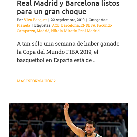
Real Madrid y Barcelona listos
para un gran choque
Por
Viva Basquet
|
22 septiembre, 2019
|
Categorías:
Planeta
|
Etiquetas:
ACB
,
Barcelona
,
ENDESA
,
Facundo
Campazzo
,
Madrid
,
Nikola Mirotic
,
Real Madrid
A tan sólo una semana de haber ganado
la Copa del Mundo FIBA 2019, el
basquetbol en España está de ...
MÁS INFORMACIÓN