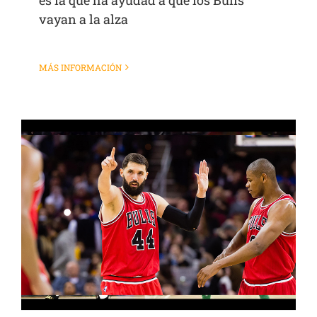
es la que ha ayudad a que los Bulls
vayan a la alza
MÁS INFORMACIÓN