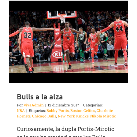
Bulls a la alza
Por
vivaAdmin
|
12 diciembre, 2017
|
Categorías:
NBA
|
Etiquetas:
Bobby Portis
,
Boston Celtics
,
Charlotte
Hornets
,
Chicago Bulls
,
New York Knicks
,
Nikola Mirotic
Curiosamente, la dupla Portis-Mirotic