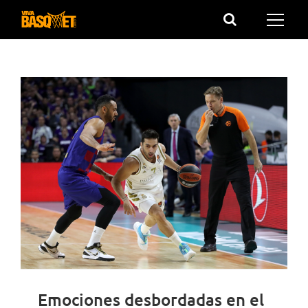
Saltar
al
contenido
Emociones desbordadas en el