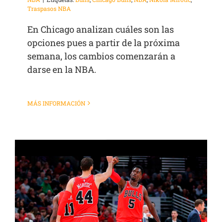
Traspasos NBA
En Chicago analizan cuáles son las
opciones pues a partir de la próxima
semana, los cambios comenzarán a
darse en la NBA.
MÁS INFORMACIÓN