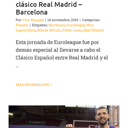
clásico Real Madrid –
Barcelona
Por
Viva Basquet
|
14 noviembre, 2019
|
Categorías:
Planeta
|
Etiquetas:
Barcelona
,
Euroleague
,
Nico
Laprovittola
,
Nikola Mirotic
,
Pablo Lasso
,
Real Madrid
Esta jornada de Euroleague fue por
demás especial al llevarse a cabo el
Clásico Español entre Real Madrid y el
...
MÁS INFORMACIÓN