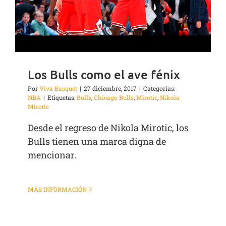
Los Bulls como el ave fénix
Por
Viva Basquet
|
27 diciembre, 2017
|
Categorías:
NBA
|
Etiquetas:
Bulls
,
Chicago Bulls
,
Mirotic
,
Nikola
Mirotic
Desde el regreso de Nikola Mirotic, los
Bulls tienen una marca digna de
mencionar.
MÁS INFORMACIÓN