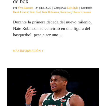
de box
Por
Viva Basquet
|
24 julio, 2020
|
Categorías:
Life Style
|
Etiquetas:
Dunk Contest
,
Jake Paul
,
Nate Robinson
,
Robinson
,
Shams Charania
Durante la primera década del nuevo milenio,
Nate Robinson se convirtió en una figura del
basquetbol, pese a ser uno ...
MÁS INFORMACIÓN