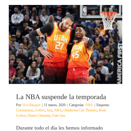
La NBA suspende la temporada
Por
Viva Basquet
|
11 marzo, 2020
|
Categorías:
NBA
|
Etiquetas:
Coronavirus
,
Gobert
,
Jazz
,
NBA
,
Oklahoma City Thunder
,
Rudy
Gobert
,
Shams Charania
,
Utah Jazz
Durante todo el día les hemos informado