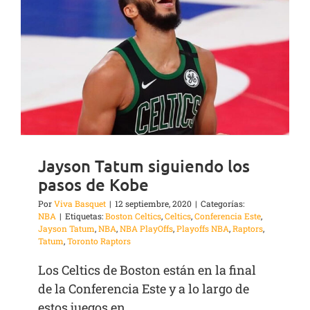
Jayson Tatum siguiendo los
pasos de Kobe
Por
Viva Basquet
|
12 septiembre, 2020
|
Categorías:
NBA
|
Etiquetas:
Boston Celtics
,
Celtics
,
Conferencia Este
,
Jayson Tatum
,
NBA
,
NBA PlayOffs
,
Playoffs NBA
,
Raptors
,
Tatum
,
Toronto Raptors
Los Celtics de Boston están en la final
de la Conferencia Este y a lo largo de
estos juegos en ...