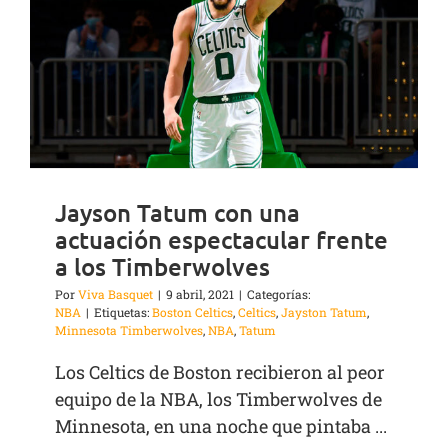
Jayson Tatum con una
actuación espectacular frente
a los Timberwolves
Por
Viva Basquet
|
9 abril, 2021
|
Categorías:
NBA
|
Etiquetas:
Boston Celtics
,
Celtics
,
Jayston Tatum
,
Minnesota Timberwolves
,
NBA
,
Tatum
Los Celtics de Boston recibieron al peor
equipo de la NBA, los Timberwolves de
Minnesota, en una noche que pintaba ...