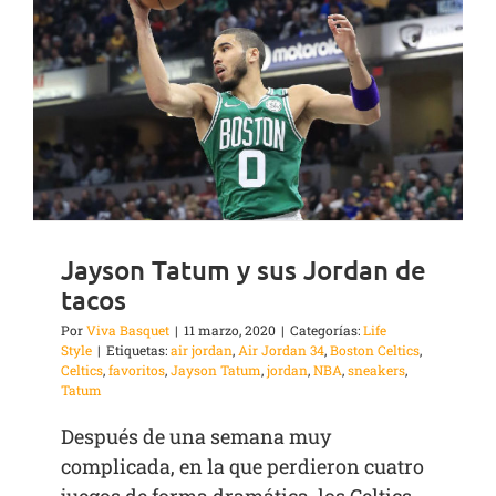
Jayson Tatum y sus Jordan de
tacos
Por
Viva Basquet
|
11 marzo, 2020
|
Categorías:
Life
Style
|
Etiquetas:
air jordan
,
Air Jordan 34
,
Boston Celtics
,
Celtics
,
favoritos
,
Jayson Tatum
,
jordan
,
NBA
,
sneakers
,
Tatum
Después de una semana muy
complicada, en la que perdieron cuatro
juegos de forma dramática, los Celtics