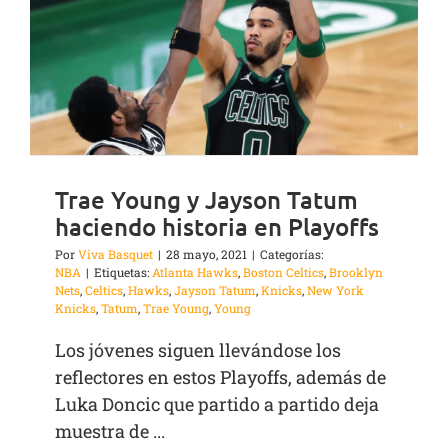
Trae Young y Jayson Tatum
haciendo historia en Playoffs
Por
Viva Basquet
|
28 mayo, 2021
|
Categorías:
NBA
|
Etiquetas:
Atlanta Hawks
,
Boston Celtics
,
Brooklyn
Nets
,
Celtics
,
Hawks
,
Jayson Tatum
,
Knicks
,
New York
Knicks
,
Tatum
,
Trae Young
,
Young
Los jóvenes siguen llevándose los
reflectores en estos Playoffs, además de
Luka Doncic que partido a partido deja
muestra de ...