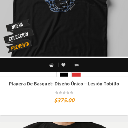
Playera De Basquet: Diseño Único – Lesión Tobillo
CH
M
G
XG
XXG
$
375.00