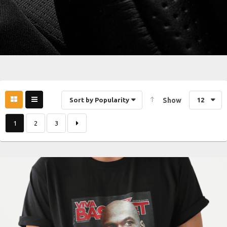
Sort by Popularity
Show
12
1
2
3