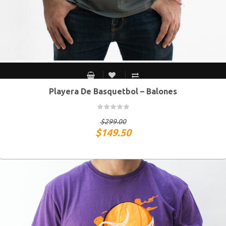
Playera De Basquetbol – Balones
S MEX / XS USA
M MEX / S USA
G MEX / M USA
XG MEX / G USA
$
299.00
$
149.50