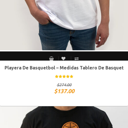
Playera De Basquetbol – Medidas Tablero De Basquet
CH
M
G
XG
$
274.00
$
137.00