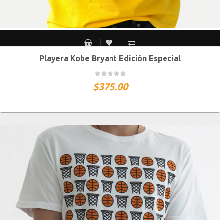
Playera Kobe Bryant Edición Especial
CH
M
G
XG
XXG
$
375.00