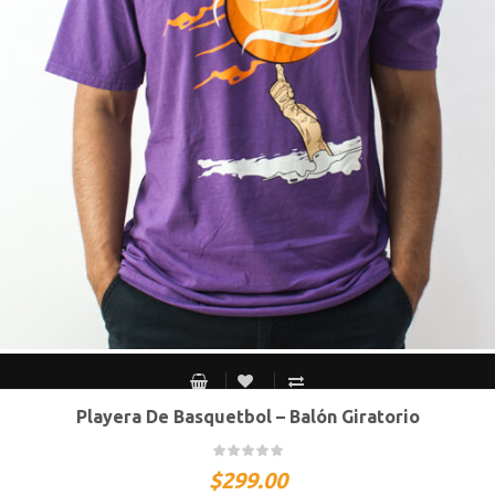
Playera De Basquetbol – Balón Giratorio
S MEX / XS USA
M MEX / S USA
G MEX / M USA
XG MEX / G USA
$
299.00