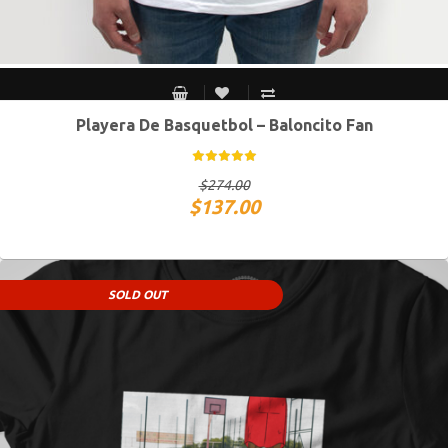
Playera De Basquetbol – Baloncito Fan
CH
M
G
XG
$
274.00
$
137.00
SOLD OUT