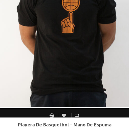
Playera De Basquetbol – Mano De Espuma
S MEX / XS USA
M MEX / S USA
G MEX / M USA
XG MEX / G USA