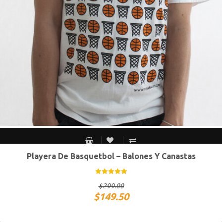
Playera De Basquetbol – Balones Y Canastas
S MEX / XS USA
M MEX / S USA
G MEX / M USA
XG MEX / G USA
$
299.00
$
149.50