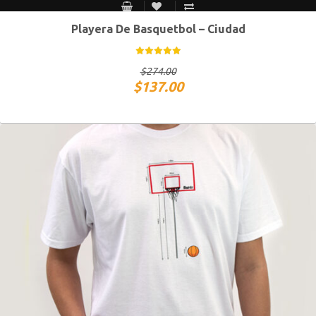
Playera De Basquetbol – Ciudad
CH
M
G
XG
$
274.00
$
137.00