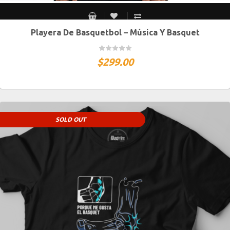
Playera De Basquetbol – Música Y Basquet
S MEX / XS USA
M MEX / S USA
G MEX / M USA
XG MEX / G USA
$
299.00
SOLD OUT