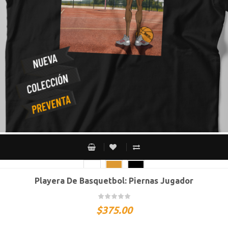
Playera De Basquetbol: Piernas Jugador
CH
M
G
XG
XXG
$
375.00