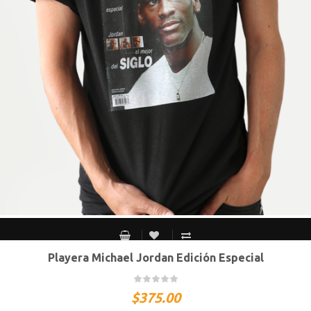
Playera Michael Jordan Edición Especial
CH
M
G
XG
XXG
$
375.00